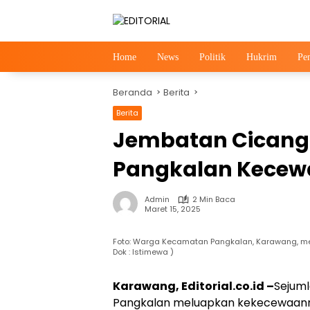
Langsung
ke
konten
Home
News
Politik
Hukrim
Pe
Beranda
Berita
Berita
News
Jembatan Cicango
Pangkalan Kecewa
Admin
2 Min Baca
Maret 15, 2025
Foto: Warga Kecamatan Pangkalan, Karawang, me
Dok : Istimewa )
Karawang, Editorial.co.id –
Sejum
Pangkalan meluapkan kekecewaanny