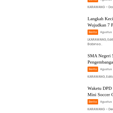
KARAWANG – Da
Langkah Keci
Wujudkan 7 P
Berita
Agustus 
LKARAWANG, Edit
Babinsa…
SMA Negeri 5
Pengembanga
Berita
Agustus 
KARAWANG, Edito
Waketu DPD P
Mini Socce
Berita
Agustus 
KARAWANG – Dewa