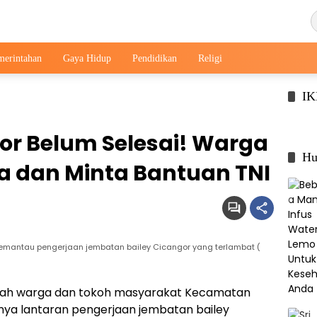
merintahan
Gaya Hidup
Pendidikan
Religi
I
r Belum Selesai! Warga
Hu
 dan Minta Bantuan TNI
mantau pengerjaan jembatan bailey Cicangor yang terlambat (
lah warga dan tokoh masyarakat Kecamatan
a lantaran pengerjaan jembatan bailey