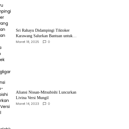
Sri Rahayu Didampingi Tiktoker
Karawang Salurkan Bantuan untuk
Warga Dusun Kampek Desa Karangligar
Maret 18, 2025
0
Aliansi Nissan-Mitsubishi Luncurkan
Livina Versi Mungil
Maret 14, 2023
0