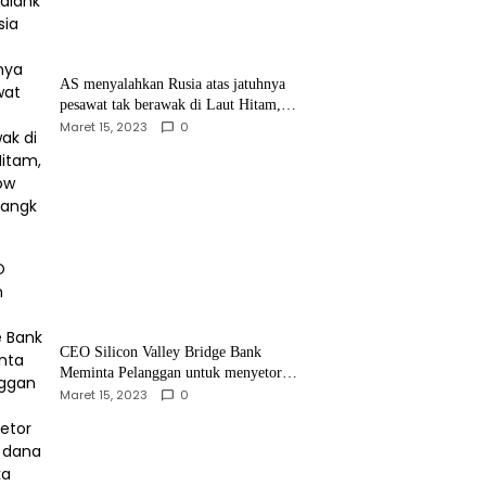
AS menyalahkan Rusia atas jatuhnya
pesawat tak berawak di Laut Hitam,
Moskow menyangkal
Maret 15, 2023
0
CEO Silicon Valley Bridge Bank
Meminta Pelanggan untuk menyetor
ulang dana Mereka
Maret 15, 2023
0