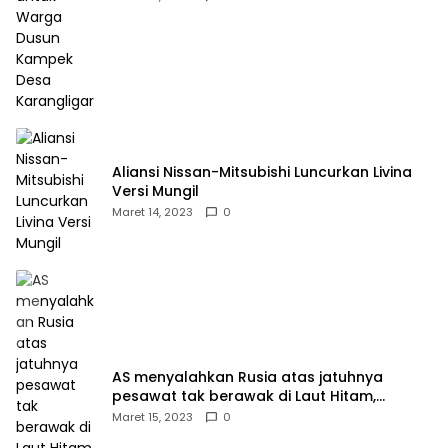
Aliansi Nissan-Mitsubishi Luncurkan Livina
Versi Mungil
Maret 14, 2023
0
AS menyalahkan Rusia atas jatuhnya
pesawat tak berawak di Laut Hitam,
Moskow menyangkal
Maret 15, 2023
0