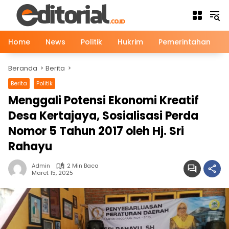
Langsung
ke
konten
Home
News
Politik
Hukrim
Pemerintahan
Beranda
Berita
Berita
Politik
Menggali Potensi Ekonomi Kreatif
Desa Kertajaya, Sosialisasi Perda
Nomor 5 Tahun 2017 oleh Hj. Sri
Rahayu
Admin
2 Min Baca
Maret 15, 2025