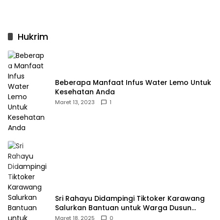
Hukrim
Beberapa Manfaat Infus Water Lemo Untuk
Kesehatan Anda
Maret 13, 2023
1
Sri Rahayu Didampingi Tiktoker Karawang
Salurkan Bantuan untuk Warga Dusun
Kampek Desa Karangligar
Maret 18, 2025
0