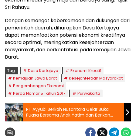
Sri Rahayu.
Dengan semangat kebersamaan dan dukungan dari
pemerintah daerah, diharapkan Desa Kertajaya
dapat memanfaatkan potensi ekonomi kreatifnya
secara optimal, meningkatkan kesejahteraan
masyarakat, dan berkontribusi pada kemajuan Jawa
Barat.
Tag:
Desa Kertajaya
Ekonomi Kreatif
Kemajuan Jawa Barat
Kesejahteraan Masyarakat
Pengembangan Ekonomi
Perda Nomor 5 Tahun 2017
Purwakarta
PT Ayyubi Berkah Nusantara Gelar Buka
Puasa Bersama Anak Yatim dan Berikan
Santunan Hingga Doorprize Umroh