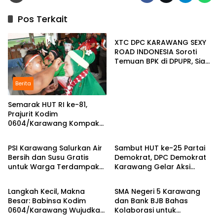
Pos Terkait
Berita
XTC DPC KARAWANG SEXY
ROAD INDONESIA Soroti
Temuan BPK di DPUPR, Siap
Geruduk Kantor dan Lapor
ke Kejati
Berita
Semarak HUT RI ke-81,
Prajurit Kodim
0604/Karawang Kompak
Berita
Berita
Bersama Keluarga
PSI Karawang Salurkan Air
Sambut HUT ke-25 Partai
Bersih dan Susu Gratis
Demokrat, DPC Demokrat
untuk Warga Terdampak
Karawang Gelar Aksi
Berita
Berita
Kekeringan di Karawang
Bersih Lingkungan di
Selatan
Ciampel
Langkah Kecil, Makna
SMA Negeri 5 Karawang
Besar: Babinsa Kodim
dan Bank BJB Bahas
0604/Karawang Wujudkan
Kolaborasi untuk
7 Pilar Pangkal Perjuangan
Pengembangan Program