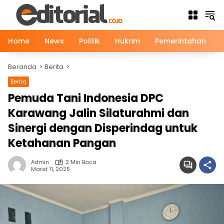
Langsung
ke
konten
Home
News
Politik
Hukrim
Pemerintahan
Beranda
Berita
Berita
News
Pemuda Tani Indonesia DPC
Karawang Jalin Silaturahmi dan
Sinergi dengan Disperindag untuk
Ketahanan Pangan
Admin
2 Min Baca
Maret 11, 2025