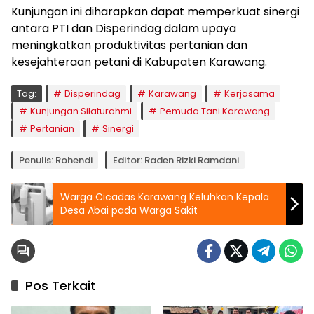
Kunjungan ini diharapkan dapat memperkuat sinergi
antara PTI dan Disperindag dalam upaya
meningkatkan produktivitas pertanian dan
kesejahteraan petani di Kabupaten Karawang.
Tag:
Disperindag
Karawang
Kerjasama
Kunjungan Silaturahmi
Pemuda Tani Karawang
Pertanian
Sinergi
Penulis: Rohendi
Editor: Raden Rizki Ramdani
Warga Cicadas Karawang Keluhkan Kepala
Desa Abai pada Warga Sakit
Pos Terkait