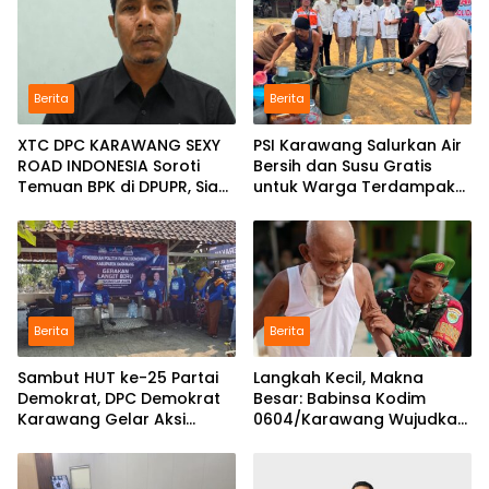
Berita
Berita
XTC DPC KARAWANG SEXY
PSI Karawang Salurkan Air
ROAD INDONESIA Soroti
Bersih dan Susu Gratis
Temuan BPK di DPUPR, Siap
untuk Warga Terdampak
Geruduk Kantor dan Lapor
Kekeringan di Karawang
ke Kejati
Selatan
Berita
Berita
Sambut HUT ke-25 Partai
Langkah Kecil, Makna
Demokrat, DPC Demokrat
Besar: Babinsa Kodim
Karawang Gelar Aksi
0604/Karawang Wujudkan
Bersih Lingkungan di
7 Pilar Pangkal Perjuangan
Ciampel