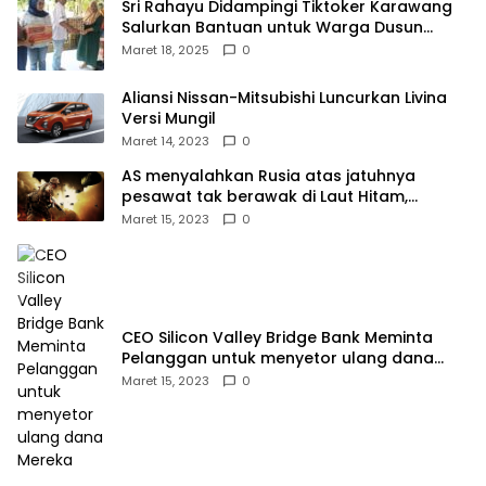
Sri Rahayu Didampingi Tiktoker Karawang
Salurkan Bantuan untuk Warga Dusun
Kampek Desa Karangligar
Maret 18, 2025
0
Aliansi Nissan-Mitsubishi Luncurkan Livina
Versi Mungil
Maret 14, 2023
0
AS menyalahkan Rusia atas jatuhnya
pesawat tak berawak di Laut Hitam,
Moskow menyangkal
Maret 15, 2023
0
CEO Silicon Valley Bridge Bank Meminta
Pelanggan untuk menyetor ulang dana
Mereka
Maret 15, 2023
0