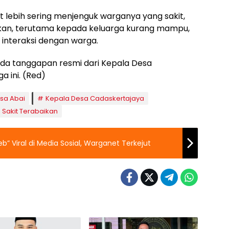
 lebih sering menjenguk warganya yang sakit,
an, terutama kepada keluarga kurang mampu,
interaksi dengan warga.
 ada tanggapan resmi dari Kepala Desa
a ini. (Red)
sa Abai
Kepala Desa Cadaskertajaya
Sakit Terabaikan
eb” Viral di Media Sosial, Warganet Terkejut