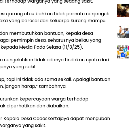
bai terhadap warganya yang sedang sakit.
esa jarang atau bahkan tidak pernah menjenguk
eka yang berasal dari keluarga kurang mampu.
h dan membutuhkan bantuan, kepala desa
ebagai pemimpin desa, seharusnya beliau yang
F kepada Media Pada Selasa (11/3/25).
a mengeluhkan tidak adanya tindakan nyata dari
nya yang sakit.
, tapi ini tidak ada sama sekali. Apalagi bantuan
, jangan harap,” tambahnya.
menurunkan kepercayaan warga terhadap
k diperhatikan dan diabaikan.
r Kepala Desa Cadaskertajaya dapat mengubah
warganya yang sakit.