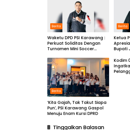
Berita
Berita
Waketu DPD PSI Karawang :
Ketua 
Perkuat Soliditas Dengan
Apresi
Turnamen Mini Soccer
Bupati 
GAJAH CUP
Karmil
Kodim 
Ingatka
Pelang
Disiplin
Berita
‘Kita Gajah, Tak Takut Siapa
Pun’, PSI Karawang Gaspol
Menuju Enam Kursi DPRD
Tinggalkan Balasan