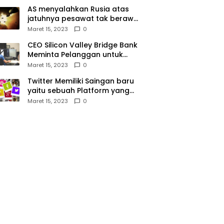
AS menyalahkan Rusia atas
jatuhnya pesawat tak berawak
di Laut Hitam, Moskow
Maret 15, 2023
0
menyangkal
CEO Silicon Valley Bridge Bank
Meminta Pelanggan untuk
menyetor ulang dana Mereka
Maret 15, 2023
0
Twitter Memiliki Saingan baru
yaitu sebuah Platform yang
dibuat oleh Meta
Maret 15, 2023
0