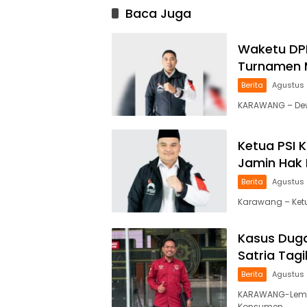
Baca Juga
Waketu DPD
Turnamen 
Berita
Agustus 
KARAWANG – Dewa
Ketua PSI 
Jamin Hak 
Berita
Agustus 
Karawang – Ketua
Kasus Duga
Satria Tag
Berita
Agustus 
KARAWANG-Lemb
Konsumen…