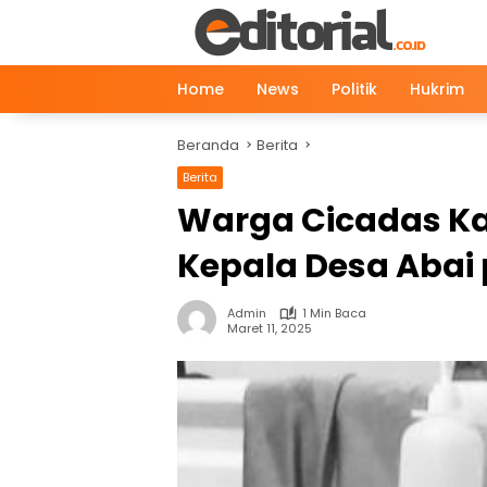
Langsung
ke
konten
Home
News
Politik
Hukrim
Beranda
Berita
Berita
Warga Cicadas K
Kepala Desa Abai
Admin
1 Min Baca
Maret 11, 2025