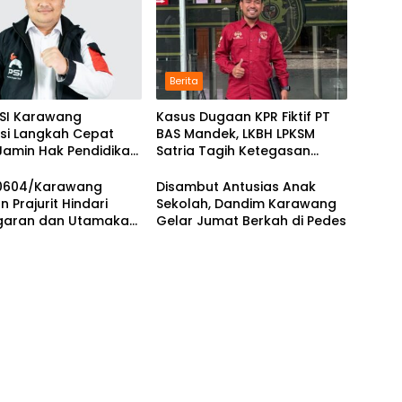
Berita
PSI Karawang
Kasus Dugaan KPR Fiktif PT
asi Langkah Cepat
BAS Mandek, LKBH LPKSM
Jamin Hak Pendidikan
Satria Tagih Ketegasan
a
Kejari Karawang
0604/Karawang
Disambut Antusias Anak
n Prajurit Hindari
Sekolah, Dandim Karawang
garan dan Utamakan
Gelar Jumat Berkah di Pedes