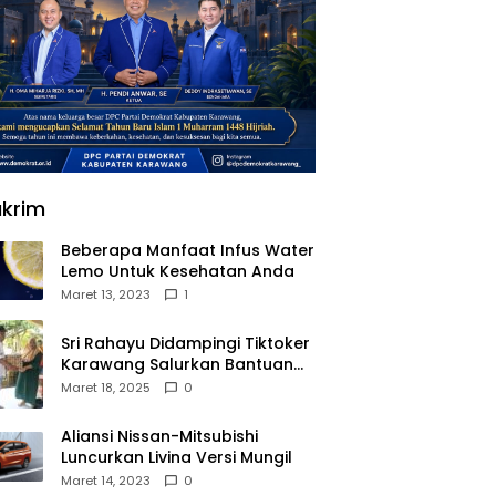
krim
Beberapa Manfaat Infus Water
Lemo Untuk Kesehatan Anda
Maret 13, 2023
1
Sri Rahayu Didampingi Tiktoker
Karawang Salurkan Bantuan
untuk Warga Dusun Kampek
Maret 18, 2025
0
Desa Karangligar
Aliansi Nissan-Mitsubishi
Luncurkan Livina Versi Mungil
Maret 14, 2023
0