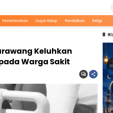
Pemerintahan
Gaya Hidup
Pendidikan
Religi
IK
arawang Keluhkan
 pada Warga Sakit