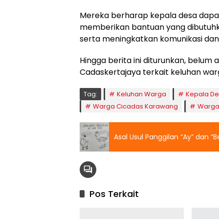
Mereka berharap kepala desa dapat
memberikan bantuan yang dibutuhk
serta meningkatkan komunikasi dan 
Hingga berita ini diturunkan, belum
Cadaskertajaya terkait keluhan warg
Tag:
Keluhan Warga
Kepala De
Warga Cicadas Karawang
Warga 
Asal Usul Panggilan “Ay” dan “B
Pos Terkait