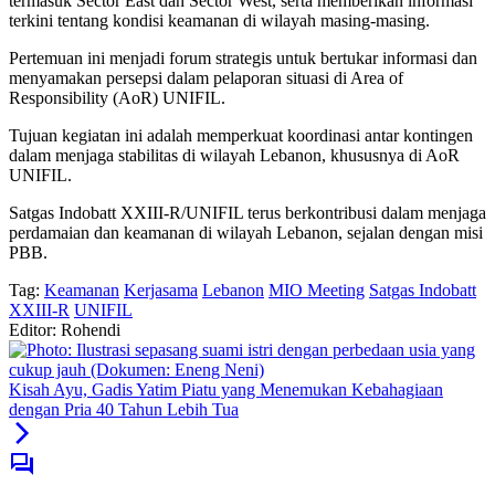
termasuk Sector East dan Sector West, serta memberikan informasi
terkini tentang kondisi keamanan di wilayah masing-masing.
Pertemuan ini menjadi forum strategis untuk bertukar informasi dan
menyamakan persepsi dalam pelaporan situasi di Area of
Responsibility (AoR) UNIFIL.
Tujuan kegiatan ini adalah memperkuat koordinasi antar kontingen
dalam menjaga stabilitas di wilayah Lebanon, khususnya di AoR
UNIFIL.
Satgas Indobatt XXIII-R/UNIFIL terus berkontribusi dalam menjaga
perdamaian dan keamanan di wilayah Lebanon, sejalan dengan misi
PBB.
Tag:
Keamanan
Kerjasama
Lebanon
MIO Meeting
Satgas Indobatt
XXIII-R
UNIFIL
Editor: Rohendi
Kisah Ayu, Gadis Yatim Piatu yang Menemukan Kebahagiaan
dengan Pria 40 Tahun Lebih Tua