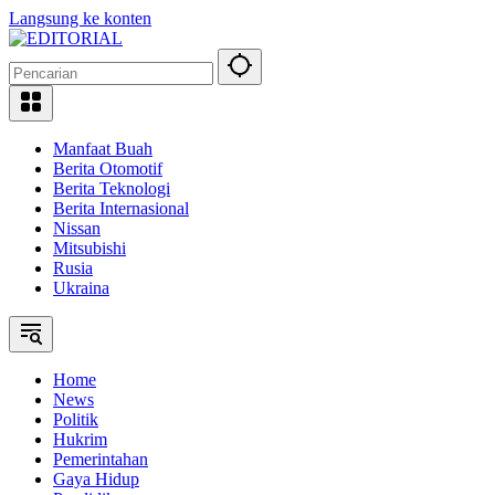
Langsung ke konten
Manfaat Buah
Berita Otomotif
Berita Teknologi
Berita Internasional
Nissan
Mitsubishi
Rusia
Ukraina
Home
News
Politik
Hukrim
Pemerintahan
Gaya Hidup