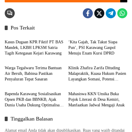
Pos Terkait
Berita
Berita
Kasus Dugaan KPR Fiktif PT BAS
‘Kita Gajah, Tak Takut Siapa
Mandek, LKBH LPKSM Satria
Pun’, PSI Karawang Gaspol
Tagih Ketegasan Kejari Karawang
Menuju Enam Kursi DPRD
News
Berita
Warga Tegalwaru Terima Bantuan
Klinik Zhafira Zarifa Dituding
Air Bersih, Babinsa Pastikan
Malapraktik, Kuasa Hukum Pasien
Penyaluran Tepat Sasaran
Layangkan Somasi, Potensi
Berita
Berita
Dibawa ke Ranah Hukum
Bapenda Karawang Sosialisasikan
Mahasiswa KKN Unsika Buka
Opsen PKB dan BBNKB, Ajak
Pojok Literasi di Desa Kemiri,
Dunia Usaha Dukung Optimalisasi
Manfaatkan Jadwal Mengaji Anak
Pendapatan Daerah
Tinggalkan Balasan
Alamat email Anda tidak akan dipublikasikan.
Ruas yang wajib ditandai