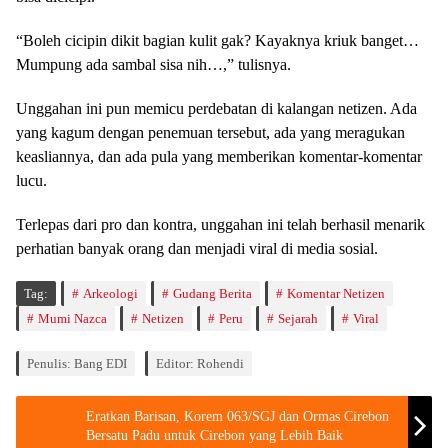
“Boleh cicipin dikit bagian kulit gak? Kayaknya kriuk banget…
Mumpung ada sambal sisa nih…,” tulisnya.
Unggahan ini pun memicu perdebatan di kalangan netizen. Ada
yang kagum dengan penemuan tersebut, ada yang meragukan
keasliannya, dan ada pula yang memberikan komentar-komentar
lucu.
Terlepas dari pro dan kontra, unggahan ini telah berhasil menarik
perhatian banyak orang dan menjadi viral di media sosial.
Tag:
Arkeologi
Gudang Berita
Komentar Netizen
Mumi Nazca
Netizen
Peru
Sejarah
Viral
Penulis: Bang EDI
Editor: Rohendi
Eratkan Barisan, Korem 063/SGJ dan Ormas Cirebon
Bersatu Padu untuk Cirebon yang Lebih Baik