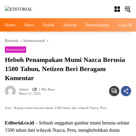
Langsung
ke
konten
Home
News
Politik
Hukrim
Pemerintahan
Gaya Hid
Beranda
Internasional
Internasional
News
Heboh Penampakan Mumi Nazca Berusia
1500 Tahun, Netizen Beri Beragam
Komentar
Admin
2 Min Baca
Maret 12, 2025
Foto : Kepala mumi berusia sekitar 1500 tahun dari wilayah Nazca, Peru.
Editorial.co.id
– Sebuah unggahan gambar mumi berusia sekitar
1500 tahun dari wilayah Nazca, Peru, menghebohkan dunia