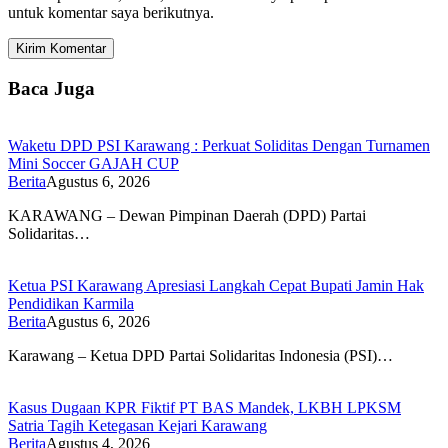
untuk komentar saya berikutnya.
Baca Juga
Waketu DPD PSI Karawang : Perkuat Soliditas Dengan Turnamen
Mini Soccer GAJAH CUP
Berita
Agustus 6, 2026
KARAWANG – Dewan Pimpinan Daerah (DPD) Partai
Solidaritas…
Ketua PSI Karawang Apresiasi Langkah Cepat Bupati Jamin Hak
Pendidikan Karmila
Berita
Agustus 6, 2026
Karawang – Ketua DPD Partai Solidaritas Indonesia (PSI)…
Kasus Dugaan KPR Fiktif PT BAS Mandek, LKBH LPKSM
Satria Tagih Ketegasan Kejari Karawang
Berita
Agustus 4, 2026