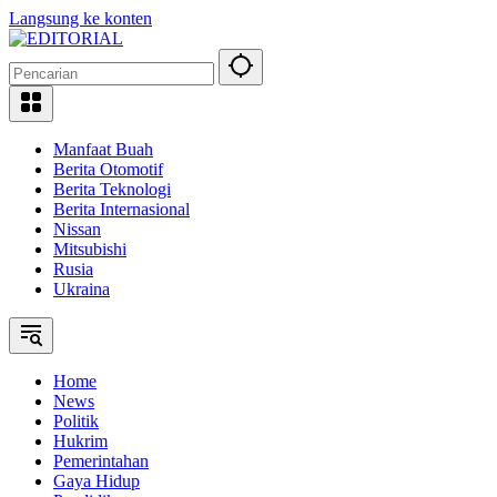
Langsung ke konten
Manfaat Buah
Berita Otomotif
Berita Teknologi
Berita Internasional
Nissan
Mitsubishi
Rusia
Ukraina
Home
News
Politik
Hukrim
Pemerintahan
Gaya Hidup