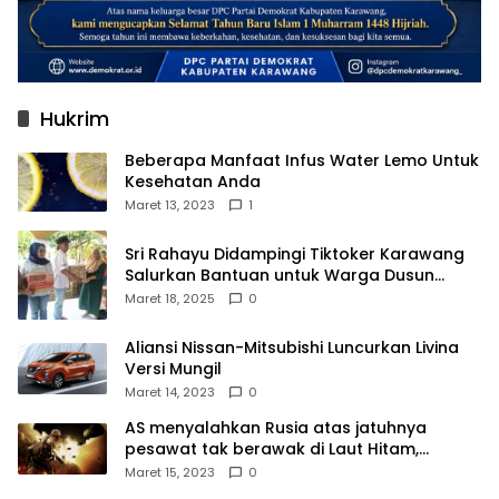
Hukrim
Beberapa Manfaat Infus Water Lemo Untuk
Kesehatan Anda
Maret 13, 2023
1
Sri Rahayu Didampingi Tiktoker Karawang
Salurkan Bantuan untuk Warga Dusun
Kampek Desa Karangligar
Maret 18, 2025
0
Aliansi Nissan-Mitsubishi Luncurkan Livina
Versi Mungil
Maret 14, 2023
0
AS menyalahkan Rusia atas jatuhnya
pesawat tak berawak di Laut Hitam,
Moskow menyangkal
Maret 15, 2023
0