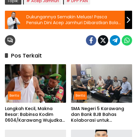
Topik:
Acep Jamhuri
DPP PAN
Dukungannya Semakin Meluas! Pasca
Pensiun Dini Acep Jamhuri Diibaratkan Bola
Salju Semakin Bergulir Kian Membesar
Pos Terkait
Berita
Berita
Langkah Kecil, Makna
SMA Negeri 5 Karawang
Besar: Babinsa Kodim
dan Bank BJB Bahas
0604/Karawang Wujudkan
Kolaborasi untuk
7 Pilar Pangkal Perjuangan
Pengembangan Program
Pendidikan