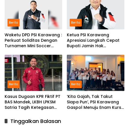
Berita
Berita
Waketu DPD PSI Karawang :
Ketua PSI Karawang
Perkuat Soliditas Dengan
Apresiasi Langkah Cepat
Turnamen Mini Soccer
Bupati Jamin Hak
GAJAH CUP
Pendidikan Karmila
Berita
Berita
Kasus Dugaan KPR Fiktif PT
‘Kita Gajah, Tak Takut
BAS Mandek, LKBH LPKSM
Siapa Pun’, PSI Karawang
Satria Tagih Ketegasan
Gaspol Menuju Enam Kursi
Kejari Karawang
DPRD
Tinggalkan Balasan