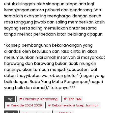
untuk disinggahi oleh siapapun tanpa ada lagi
kesenjangan antara pribumi dan pendatang. Satu
sama lain akan saling menghargai dengan penuh
rasa tanggung jawab dan saling memberikan kasih
sayang serta saling memuliakan antar sesama
tanpa melihat perbedaan latar belakang apapun.
“Konsep pembangunan kekarawangan yang
dilandasi oleh ketulusan dan rasa cinta, ini akan
menumbuhkan nilai qimah insaniyah di masyarakat
Karawang dan Karawang bukan tidak mungkin
nantinya akan tumbuh menjadi kabupaten ‘bal
datun thayyibatun wa robbun ghofur’ (negeri yang
baik dengan Rabb Yang Maha Pengampun/negeri
yang baik dan damai),” tutupnya.***
Tag:
Cawabup Karawang
DPP PAN
Periode 2024 2029
Rekomendasi Acep Jamhuri