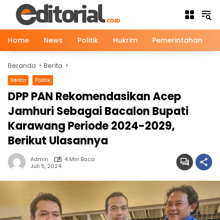
Langsung
ke
konten
Home
News
Politik
Hukrim
Pemerintahan
Beranda
Berita
Berita
Politik
DPP PAN Rekomendasikan Acep
Jamhuri Sebagai Bacalon Bupati
Karawang Periode 2024-2029,
Berikut Ulasannya
Admin
4 Min Baca
Juli 5, 2024