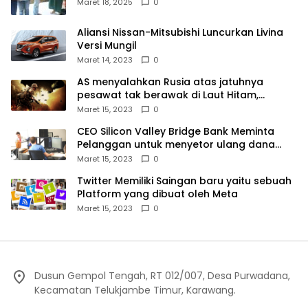
Kampek Desa Karangligar
Maret 18, 2025
0
Aliansi Nissan-Mitsubishi Luncurkan Livina
Versi Mungil
Maret 14, 2023
0
AS menyalahkan Rusia atas jatuhnya
pesawat tak berawak di Laut Hitam,
Moskow menyangkal
Maret 15, 2023
0
CEO Silicon Valley Bridge Bank Meminta
Pelanggan untuk menyetor ulang dana
Mereka
Maret 15, 2023
0
Twitter Memiliki Saingan baru yaitu sebuah
Platform yang dibuat oleh Meta
Maret 15, 2023
0
Dusun Gempol Tengah, RT 012/007, Desa Purwadana,
Kecamatan Telukjambe Timur, Karawang.