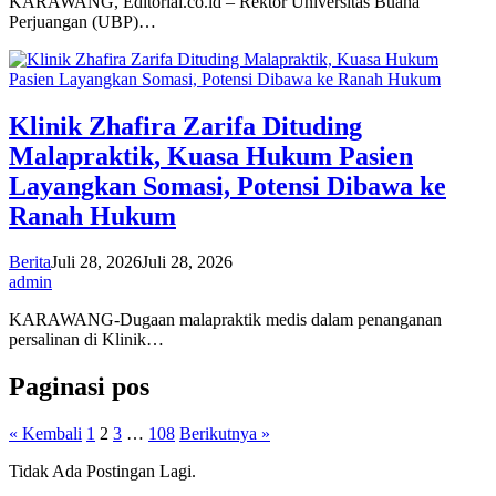
KARAWANG, Editorial.co.id – Rektor Universitas Buana
Perjuangan (UBP)…
Klinik Zhafira Zarifa Dituding
Malapraktik, Kuasa Hukum Pasien
Layangkan Somasi, Potensi Dibawa ke
Ranah Hukum
Berita
Juli 28, 2026
Juli 28, 2026
admin
KARAWANG-Dugaan malapraktik medis dalam penanganan
persalinan di Klinik…
Paginasi pos
« Kembali
1
2
3
…
108
Berikutnya »
Tidak Ada Postingan Lagi.