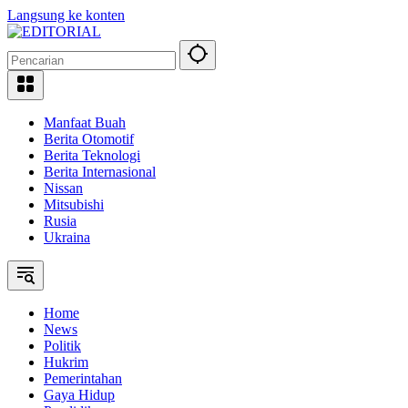
Langsung ke konten
Manfaat Buah
Berita Otomotif
Berita Teknologi
Berita Internasional
Nissan
Mitsubishi
Rusia
Ukraina
Home
News
Politik
Hukrim
Pemerintahan
Gaya Hidup