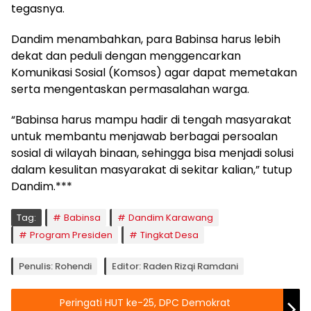
tegasnya.
Dandim menambahkan, para Babinsa harus lebih
dekat dan peduli dengan menggencarkan
Komunikasi Sosial (Komsos) agar dapat memetakan
serta mengentaskan permasalahan warga.
“Babinsa harus mampu hadir di tengah masyarakat
untuk membantu menjawab berbagai persoalan
sosial di wilayah binaan, sehingga bisa menjadi solusi
dalam kesulitan masyarakat di sekitar kalian,” tutup
Dandim.***
Tag:
Babinsa
Dandim Karawang
Program Presiden
Tingkat Desa
Penulis: Rohendi
Editor: Raden Rizqi Ramdani
Peringati HUT ke-25, DPC Demokrat