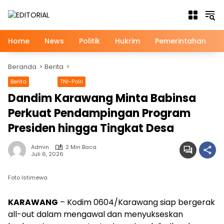
Langsung
ke
konten
Home
News
Politik
Hukrim
Pemerintahan
Beranda
Berita
Berita
News
TNI-Polri
Dandim Karawang Minta Babinsa
Perkuat Pendampingan Program
Presiden hingga Tingkat Desa
Admin
2 Min Baca
Juli 6, 2026
Foto Istimewa
KARAWANG
– Kodim 0604/Karawang siap bergerak
all-out dalam mengawal dan menyukseskan