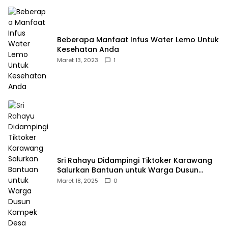
Beberapa Manfaat Infus Water Lemo Untuk
Kesehatan Anda
Maret 13, 2023
1
Sri Rahayu Didampingi Tiktoker Karawang
Salurkan Bantuan untuk Warga Dusun
Kampek Desa Karangligar
Maret 18, 2025
0