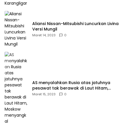
Aliansi Nissan-Mitsubishi Luncurkan Livina
Versi Mungil
Maret 14, 2023
0
AS menyalahkan Rusia atas jatuhnya
pesawat tak berawak di Laut Hitam,
Moskow menyangkal
Maret 15, 2023
0