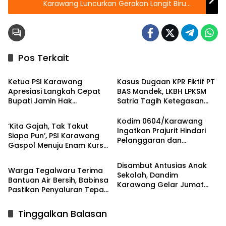
Karawang Luncurkan Gerakan Langit Biru
Indonesia Asri
Pos Terkait
Berita
Berita
Ketua PSI Karawang
Kasus Dugaan KPR Fiktif PT
Apresiasi Langkah Cepat
BAS Mandek, LKBH LPKSM
Bupati Jamin Hak
Satria Tagih Ketegasan
Berita
Pendidikan Karmila
Kejari Karawang
Kodim 0604/Karawang
‘Kita Gajah, Tak Takut
Ingatkan Prajurit Hindari
Siapa Pun’, PSI Karawang
Pelanggaran dan
Gaspol Menuju Enam Kursi
News
Utamakan Disiplin
DPRD
Disambut Antusias Anak
Warga Tegalwaru Terima
Sekolah, Dandim
Bantuan Air Bersih, Babinsa
Karawang Gelar Jumat
Pastikan Penyaluran Tepat
Berkah di Pedes
Sasaran
Tinggalkan Balasan