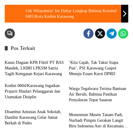
Cek Wilayahmu! Ini Daftar Lengkap Babinsa Koramil
0401/Kota Kodim Karawang
Pos Terkait
Berita
Berita
Kasus Dugaan KPR Fiktif PT BAS
‘Kita Gajah, Tak Takut Siapa
Mandek, LKBH LPKSM Satria
Pun’, PSI Karawang Gaspol
Tagih Ketegasan Kejari Karawang
Menuju Enam Kursi DPRD
News
Kodim 0604/Karawang Ingatkan
Warga Tegalwaru Terima Bantuan
Prajurit Hindari Pelanggaran dan
Air Bersih, Babinsa Pastikan
Utamakan Disiplin
Penyaluran Tepat Sasaran
Politik
Disambut Antusias Anak Sekolah,
Momentum Musim Tanam Padi,
Dandim Karawang Gelar Jumat
Nurhadi Pimpin Gerakan Langit
Berkah di Pedes
Biru Indonesia Asri di Kecamatan
Pedes