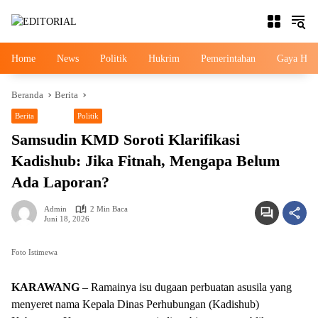
Langsung
ke
konten
Home
News
Politik
Hukrim
Pemerintahan
Gaya Hid
Beranda
Berita
Berita
News
Politik
Samsudin KMD Soroti Klarifikasi
Kadishub: Jika Fitnah, Mengapa Belum
Ada Laporan?
Admin
2 Min Baca
Juni 18, 2026
Foto Istimewa
KARAWANG
– Ramainya isu dugaan perbuatan asusila yang
menyeret nama Kepala Dinas Perhubungan (Kadishub)