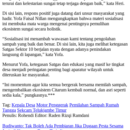
terurai dan kelestarian sungai tetap terjaga dengan baik,” kata Heri.
Di sisi lain, respons positif juga datang dari unsur masyarakat yang
hadir. Yofa Faisal Nillan mengungkapkan bahwa materi sosialisasi
ini membuka mata warga mengenai pentingnya pemulihan
ekosistem sungai secara holistik.
“Sosialisasi ini menambah wawasan kami tentang pengolahan
sampah yang baik dan benar. Di sisi lain, kita juga melihat ketegasan
Satgas Sektor 10 berjalan nyata dengan adanya penindakan
langsung di lapangan,” kata Yofa.
Menurut Yofa, ketegasan Satgas dan edukasi yang masif ke tingkat
desa menjadi peringatan penting bagi aparatur wilayah untuk
diteruskan ke masyarakat.
“Ini momentum agar kita semua bergerak bersama memilah sampah,
mengembalikan ekosistem Citarum kembali normal, dan asri seperti
sedia kala,” pungkasnya.***
Tag:
Kepala Desa
Motor Penggerak
Pemilahan Sampah Rumah
Tangga
Sekcam Telukjambe Timur
Penulis: Rohendi
Editor: Raden Rizqi Ramdani
Budiwanto: Tak Boleh Ada Pembiaran Jika Dugaan Pesta Sesama