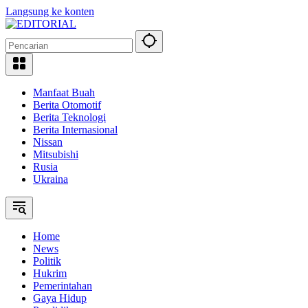
Langsung ke konten
Manfaat Buah
Berita Otomotif
Berita Teknologi
Berita Internasional
Nissan
Mitsubishi
Rusia
Ukraina
Home
News
Politik
Hukrim
Pemerintahan
Gaya Hidup