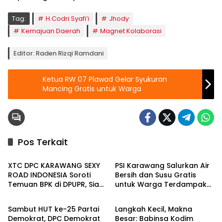
Tag:
H.Codri Syafi’i
Jhody
Kemajuan Daerah
Magnet Kolaborasi
Editor: Raden Rizqi Ramdani
Ketua RW 07 Plawad Gelar Syukuran
Mancing Gratis untuk Warga
Pos Terkait
Berita
Berita
XTC DPC KARAWANG SEXY
PSI Karawang Salurkan Air
ROAD INDONESIA Soroti
Bersih dan Susu Gratis
Temuan BPK di DPUPR, Siap
untuk Warga Terdampak
Berita
Berita
Geruduk Kantor dan Lapor
Kekeringan di Karawang
ke Kejati
Selatan
Sambut HUT ke-25 Partai
Langkah Kecil, Makna
Demokrat, DPC Demokrat
Besar: Babinsa Kodim