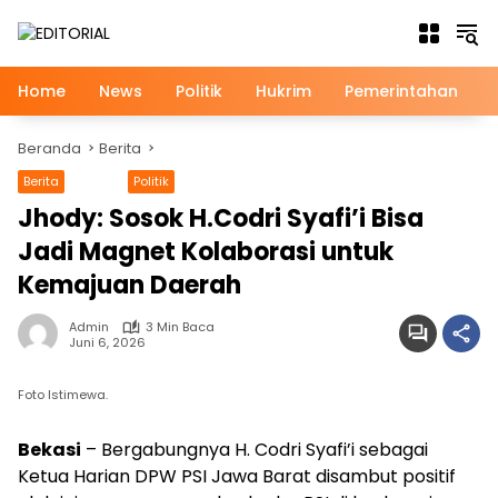
Langsung
ke
konten
Home
News
Politik
Hukrim
Pemerintahan
Beranda
Berita
Berita
News
Politik
Jhody: Sosok H.Codri Syafi’i Bisa
Jadi Magnet Kolaborasi untuk
Kemajuan Daerah
Admin
3 Min Baca
Juni 6, 2026
Foto Istimewa.
Bekasi
– Bergabungnya H. Codri Syafi’i sebagai
Ketua Harian DPW PSI Jawa Barat disambut positif