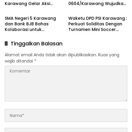
Karawang Gelar Aksi
0604/Karawang Wujudkan
Berita
Berita
Bersih Lingkungan di
7 Pilar Pangkal Perjuangan
Ciampel
SMA Negeri 5 Karawang
Waketu DPD PSI Karawang :
dan Bank BJB Bahas
Perkuat Soliditas Dengan
Kolaborasi untuk
Turnamen Mini Soccer
Pengembangan Program
GAJAH CUP
Pendidikan
Tinggalkan Balasan
Alamat email Anda tidak akan dipublikasikan.
Ruas yang
wajib ditandai
*