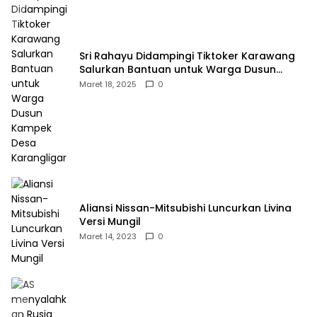
Sri Rahayu Didampingi Tiktoker Karawang
Salurkan Bantuan untuk Warga Dusun
Kampek Desa Karangligar
Maret 18, 2025
0
Aliansi Nissan-Mitsubishi Luncurkan Livina
Versi Mungil
Maret 14, 2023
0