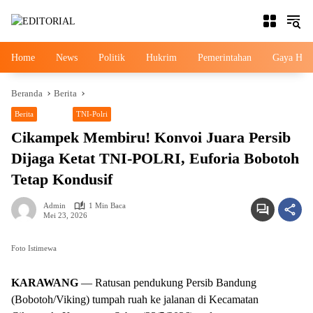
Langsung
ke
konten
Home
News
Politik
Hukrim
Pemerintahan
Gaya Hid
Beranda
Berita
Berita
News
TNI-Polri
Cikampek Membiru! Konvoi Juara Persib
Dijaga Ketat TNI-POLRI, Euforia Bobotoh
Tetap Kondusif
Admin
1 Min Baca
Mei 23, 2026
Foto Istimewa
KARAWANG
— Ratusan pendukung Persib Bandung
(Bobotoh/Viking) tumpah ruah ke jalanan di Kecamatan