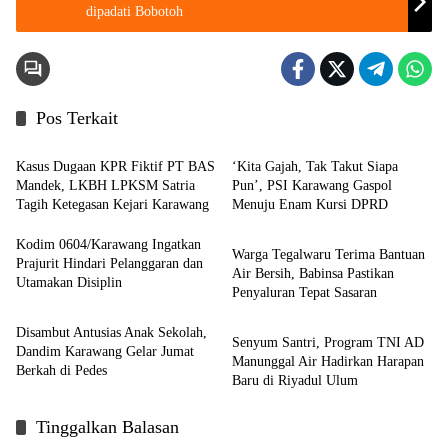
dipadati Bobotoh
Pos Terkait
Berita
Berita
Kasus Dugaan KPR Fiktif PT BAS
‘Kita Gajah, Tak Takut Siapa
Mandek, LKBH LPKSM Satria
Pun’, PSI Karawang Gaspol
Tagih Ketegasan Kejari Karawang
Menuju Enam Kursi DPRD
News
Kodim 0604/Karawang Ingatkan
Warga Tegalwaru Terima Bantuan
Prajurit Hindari Pelanggaran dan
Air Bersih, Babinsa Pastikan
Utamakan Disiplin
Penyaluran Tepat Sasaran
Berita
Disambut Antusias Anak Sekolah,
Senyum Santri, Program TNI AD
Dandim Karawang Gelar Jumat
Manunggal Air Hadirkan Harapan
Berkah di Pedes
Baru di Riyadul Ulum
Tinggalkan Balasan