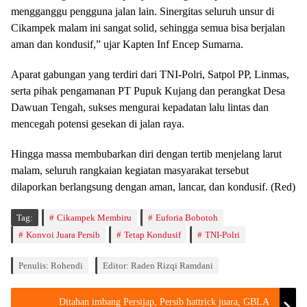
mengganggu pengguna jalan lain. Sinergitas seluruh unsur di
Cikampek malam ini sangat solid, sehingga semua bisa berjalan
aman dan kondusif,” ujar Kapten Inf Encep Sumarna.
Aparat gabungan yang terdiri dari TNI-Polri, Satpol PP, Linmas,
serta pihak pengamanan PT Pupuk Kujang dan perangkat Desa
Dawuan Tengah, sukses mengurai kepadatan lalu lintas dan
mencegah potensi gesekan di jalan raya.
Hingga massa membubarkan diri dengan tertib menjelang larut
malam, seluruh rangkaian kegiatan masyarakat tersebut
dilaporkan berlangsung dengan aman, lancar, dan kondusif. (Red)
Tag:
Cikampek Membiru
Euforia Bobotoh
Konvoi Juara Persib
Tetap Kondusif
TNI-Polri
Penulis: Rohendi
Editor: Raden Rizqi Ramdani
Ditahan imbang Persijap, Persib hattrick juara, GBLA