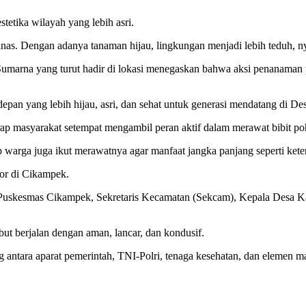
tetika wilayah yang lebih asri.
anas. Dengan adanya tanaman hijau, lingkungan menjadi lebih teduh, n
umarna yang turut hadir di lokasi menegaskan bahwa aksi penanama
depan yang lebih hijau, asri, dan sehat untuk generasi mendatang di 
ap masyarakat setempat mengambil peran aktif dalam merawat bibit po
p warga juga ikut merawatnya agar manfaat jangka panjang seperti kete
tor di Cikampek.
Puskesmas Cikampek, Sekretaris Kecamatan (Sekcam), Kepala Desa Ka
ut berjalan dengan aman, lancar, dan kondusif.
 antara aparat pemerintah, TNI-Polri, tenaga kesehatan, dan elemen m