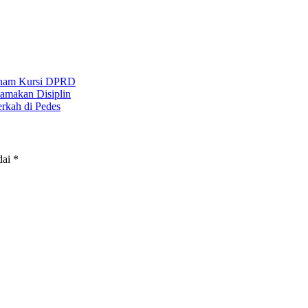
 Enam Kursi DPRD
amakan Disiplin
rkah di Pedes
dai
*