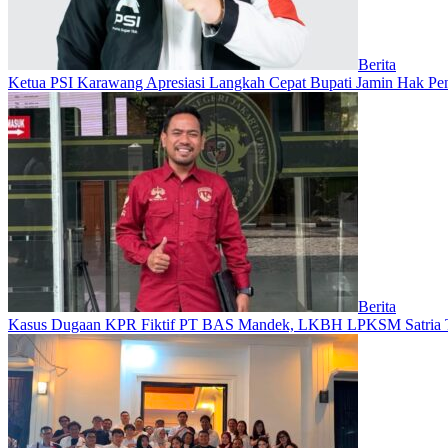
Berita
Ketua PSI Karawang Apresiasi Langkah Cepat Bupati Jamin Hak Pe
Berita
Kasus Dugaan KPR Fiktif PT BAS Mandek, LKBH LPKSM Satria Ta