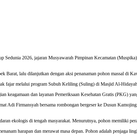
 Sedunia 2026, jajaran Musyawarah Pimpinan Kecamatan (Muspika) C
pek Barat, lalu dilanjutkan dengan aksi penanaman pohon massal di 
k fajar melalui program Subuh Keliling (Suling) di Masjid Al-Hidaya
kajian keagamaan dan layanan Pemeriksaan Kesehatan Gratis (PKG) yang
 Camat Adi Firmansyah bersama rombongan bergeser ke Dusun Kamojin
ran ekologis di tengah masyarakat. Menurutnya, pohon memiliki peran
menanam harapan dan merawat masa depan. Pohon adalah penjaga lingk