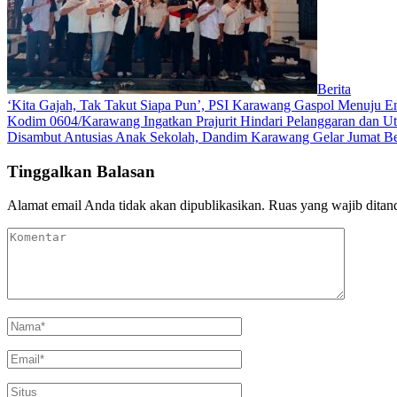
Berita
‘Kita Gajah, Tak Takut Siapa Pun’, PSI Karawang Gaspol Menuju
Kodim 0604/Karawang Ingatkan Prajurit Hindari Pelanggaran dan Ut
Disambut Antusias Anak Sekolah, Dandim Karawang Gelar Jumat Be
Tinggalkan Balasan
Alamat email Anda tidak akan dipublikasikan.
Ruas yang wajib ditan