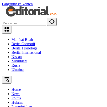
Langsung ke konten
Manfaat Buah
Berita Otomotif
Berita Teknologi
Berita Internasional
Nissan
Mitsubishi
Rusia
Ukraina
Home
News
Politik
Hukrim
Pemerintahan