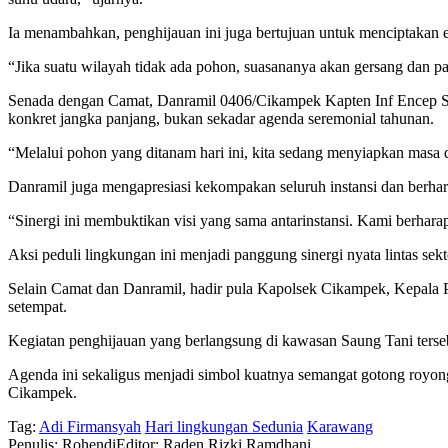
Ia menambahkan, penghijauan ini juga bertujuan untuk menciptakan es
“Jika suatu wilayah tidak ada pohon, suasananya akan gersang dan p
Senada dengan Camat, Danramil 0406/Cikampek Kapten Inf Encep S
konkret jangka panjang, bukan sekadar agenda seremonial tahunan.
“Melalui pohon yang ditanam hari ini, kita sedang menyiapkan masa 
Danramil juga mengapresiasi kekompakan seluruh instansi dan berhar
“Sinergi ini membuktikan visi yang sama antarinstansi. Kami berhara
Aksi peduli lingkungan ini menjadi panggung sinergi nyata lintas sek
Selain Camat dan Danramil, hadir pula Kapolsek Cikampek, Kepala 
setempat.
Kegiatan penghijauan yang berlangsung di kawasan Saung Tani terseb
Agenda ini sekaligus menjadi simbol kuatnya semangat gotong royong
Cikampek.
Tag:
Adi Firmansyah
Hari lingkungan Sedunia
Karawang
Penulis: Rohendi
Editor: Raden Rizki Ramdhani