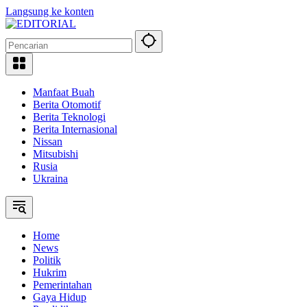
Langsung ke konten
Manfaat Buah
Berita Otomotif
Berita Teknologi
Berita Internasional
Nissan
Mitsubishi
Rusia
Ukraina
Home
News
Politik
Hukrim
Pemerintahan
Gaya Hidup