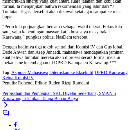
memerlukan sinergi yang kuat antara suara jalanan dan kebijakan
formal. Ia menjanjikan bahwa rekomendasi yang lahir dari “7
Tuntutan Tegas” tersebut akan dikawal ketat agar sampai ke meja
bupati.
“Perlu kita perjuangkan bersama sebagai wakil rakyat. Fokus kita
satu, yaitu kepentingan masyarakat, khususnya masyarakat
Karawang,” pungkas politisi NasDem tersebut.
Dengan hadirnya tiga tokoh sentral dari Komisi IV dan Gus Iqbal,
Dede Anwar, dan Asep Junaedi, mahasiswa mendapatkan jaminan
kuat bahwa tuntutan mereka akan diproses secara formal melalui
mekanisme kelembagaan di DPRD Kabupaten Karawang.***
Tag:
Aspirasi Mahasiswa
Diteruskan ke Eksekutif
DPRD Karawang
Ketua Komisi IV
Penulis: Rohendi
Editor: Raden Rizqi Ramdani
Perpisahan dan Pembagian SKL Digelar Sederhana, SMAN 5
Karawang Tekankan Tanpa Beban Biaya