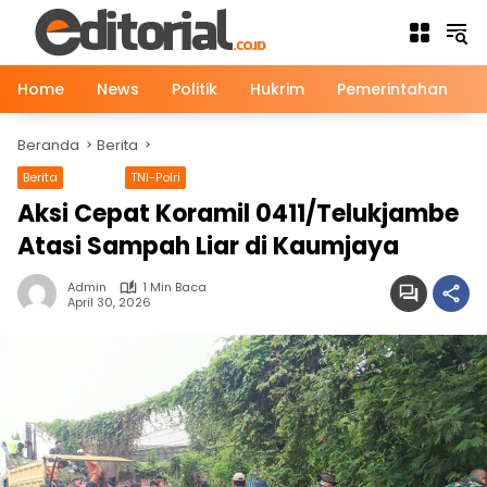
Langsung
ke
konten
Home
News
Politik
Hukrim
Pemerintahan
Beranda
Berita
Berita
News
TNI-Polri
Aksi Cepat Koramil 0411/Telukjambe
Atasi Sampah Liar di Kaumjaya
Admin
1 Min Baca
April 30, 2026