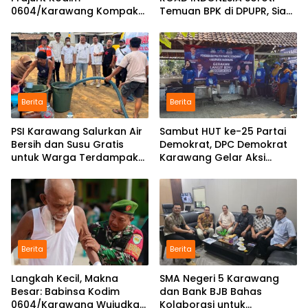
0604/Karawang Kompak
Temuan BPK di DPUPR, Siap
Bersama Keluarga
Geruduk Kantor dan Lapor
ke Kejati
Berita
Berita
PSI Karawang Salurkan Air
Sambut HUT ke-25 Partai
Bersih dan Susu Gratis
Demokrat, DPC Demokrat
untuk Warga Terdampak
Karawang Gelar Aksi
Kekeringan di Karawang
Bersih Lingkungan di
Selatan
Ciampel
Berita
Berita
Langkah Kecil, Makna
SMA Negeri 5 Karawang
Besar: Babinsa Kodim
dan Bank BJB Bahas
0604/Karawang Wujudkan
Kolaborasi untuk