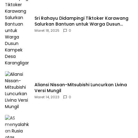
Sri Rahayu Didampingi Tiktoker Karawang
Salurkan Bantuan untuk Warga Dusun
Kampek Desa Karangligar
Maret 18, 2025
0
Aliansi Nissan-Mitsubishi Luncurkan Livina
Versi Mungil
Maret 14, 2023
0