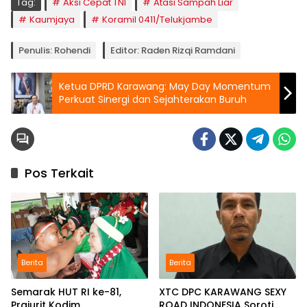
Tag:
Aksi Cepat TNI
Atasi Sampah Liar
Kaumjaya
Koramil 0411/Telukjambe
Penulis: Rohendi
Editor: Raden Rizqi Ramdani
Ketua DPRD Karawang: May Day Momentum
Perkuat Sinergi dan Sejahterakan Buruh
Pos Terkait
Berita
Berita
Semarak HUT RI ke-81,
XTC DPC KARAWANG SEXY
Prajurit Kodim
ROAD INDONESIA Soroti