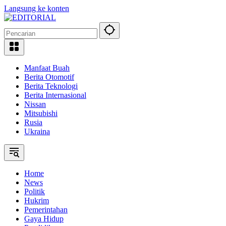
Langsung ke konten
Manfaat Buah
Berita Otomotif
Berita Teknologi
Berita Internasional
Nissan
Mitsubishi
Rusia
Ukraina
Home
News
Politik
Hukrim
Pemerintahan
Gaya Hidup