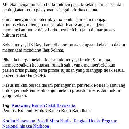
Mereka menjamin tetap berkomitmen pada keselamatan pasien dan
peningkatan mutu pelayanan sebagai prioritas utama.
Guna menghindari polemik yang lebih tajam dan menjaga
kondusivitas di tengah masyarakat Karawang, manajemen
memutuskan untuk tidak berkomentar lebih jauh di luar proses
hukum resmi.
Sebelumnya, RS Bayukarta dilaporkan atas dugaan kelalaian dalam
menangani mendiang Ihat Solihat.
Pihak keluarga melalui kuasa hukumnya, Hendra Supriatna,
mempersoalkan keputusan rumah sakit yang memperbolehkan
pasien kritis pulang serta proses rujukan yang dianggap tidak sesuai
prosedur standar (SOP).
Kasus ini kini berada dalam penanganan penyidik Polres Karawang
untuk pembuktian lebih lanjut melalui prosedur medis dan hukum
yang berlaku.
Tag:
Karawang
Rumah Sakit Bayukarta
Penulis: Rohendi
Editor: Raden Rizki Ramdhani
Kodim Karawang Bekali Mitra Karib, Tangkal Hoaks Program
Nasional hingga Narkoba