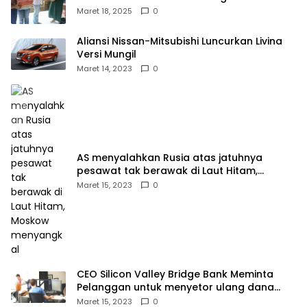
Kampek Desa Karangligar
Maret 18, 2025
0
Aliansi Nissan-Mitsubishi Luncurkan Livina
Versi Mungil
Maret 14, 2023
0
AS menyalahkan Rusia atas jatuhnya
pesawat tak berawak di Laut Hitam,
Moskow menyangkal
Maret 15, 2023
0
CEO Silicon Valley Bridge Bank Meminta
Pelanggan untuk menyetor ulang dana
Mereka
Maret 15, 2023
0