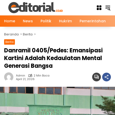
Langsung
ke
konten
Home
News
Politik
Hukrim
Pemerintahan
Beranda
Berita
Berita
Danramil 0405/Pedes: Emansipasi
Kartini Adalah Kedaulatan Mental
Generasi Bangsa
Admin
2 Min Baca
April 21, 2026