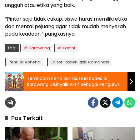
ungguh atau etika yang baik.
“Pintar saja tidak cukup, siswa harus memiliki etika
dan mental pejuang agar tidak mudah menyerah
pada keadaan,” pungkasnya.
Tag:
Karawang
Kartini
Penulis: Rohendi
Editor: Raden Rizki Ramdhani
Terancam Kena Sanksi, Dua Kades di
Karawang Disinyalir Aktif Sebagai Pengurus
PK Golkar
Pos Terkait