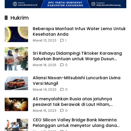
Hukrim
Beberapa Manfaat Infus Water Lemo Untuk
Kesehatan Anda
Maret 13, 2023
1
Sri Rahayu Didampingi Tiktoker Karawang
Salurkan Bantuan untuk Warga Dusun
Kampek Desa Karangligar
Maret 18, 2025
0
Aliansi Nissan-Mitsubishi Luncurkan Livina
Versi Mungil
Maret 14, 2023
0
AS menyalahkan Rusia atas jatuhnya
pesawat tak berawak di Laut Hitam,
Moskow menyangkal
Maret 15, 2023
0
CEO Silicon Valley Bridge Bank Meminta
Pelanggan untuk menyetor ulang dana