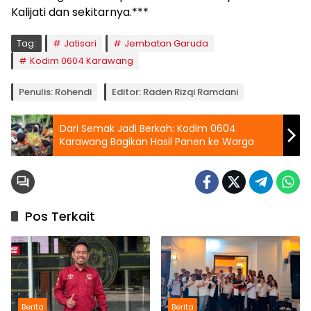
Kalijati dan sekitarnya.***
Tag:
Jatisari
Jembatan Garuda
Kodim 0604 Karawang
Penulis: Rohendi
Editor: Raden Rizqi Ramdani
Dari Semak Jadi Berkah: Kodim 0604
Karawang Bagikan Hasil Panen ke Warga
Pos Terkait
Berita
Berita