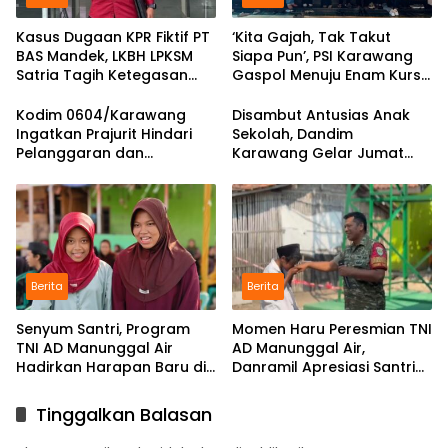
Kasus Dugaan KPR Fiktif PT
‘Kita Gajah, Tak Takut
BAS Mandek, LKBH LPKSM
Siapa Pun’, PSI Karawang
Satria Tagih Ketegasan
Gaspol Menuju Enam Kursi
Kejari Karawang
DPRD
Kodim 0604/Karawang
Disambut Antusias Anak
Ingatkan Prajurit Hindari
Sekolah, Dandim
Pelanggaran dan
Karawang Gelar Jumat
Utamakan Disiplin
Berkah di Pedes
Berita
Berita
Senyum Santri, Program
Momen Haru Peresmian TNI
TNI AD Manunggal Air
AD Manunggal Air,
Hadirkan Harapan Baru di
Danramil Apresiasi Santri
Riyadul Ulum
Pembaca Al-Qur’an
Tinggalkan Balasan