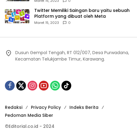
Mereka
Maret 15, 2023
0
Twitter Memiliki Saingan baru yaitu sebuah
Platform yang dibuat oleh Meta
Maret 15, 2023
0
Dusun Gempol Tengah, RT 012/007, Desa Purwadana,
Kecamatan Telukjambe Timur, Karawang.
Redaksi
Privacy Policy
Indeks Berita
Pedoman Media Siber
©Editorial.co.id - 2024