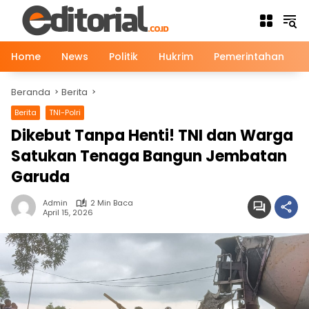
Langsung
ke
konten
Home
News
Politik
Hukrim
Pemerintahan
Beranda
Berita
Berita
TNI-Polri
Dikebut Tanpa Henti! TNI dan Warga
Satukan Tenaga Bangun Jembatan
Garuda
Admin
2 Min Baca
April 15, 2026