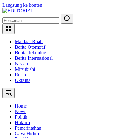
Langsung ke konten
Manfaat Buah
Berita Otomotif
Berita Teknologi
Berita Internasional
Nissan
Mitsubishi
Rusia
Ukraina
Home
News
Politik
Hukrim
Pemerintahan
Gaya Hidup