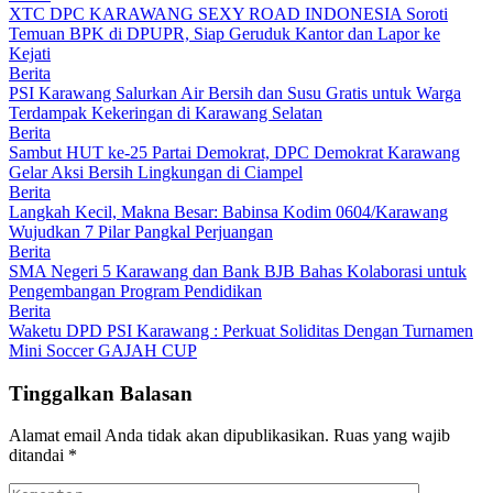
XTC DPC KARAWANG SEXY ROAD INDONESIA Soroti
Temuan BPK di DPUPR, Siap Geruduk Kantor dan Lapor ke
Kejati
Berita
PSI Karawang Salurkan Air Bersih dan Susu Gratis untuk Warga
Terdampak Kekeringan di Karawang Selatan
Berita
Sambut HUT ke-25 Partai Demokrat, DPC Demokrat Karawang
Gelar Aksi Bersih Lingkungan di Ciampel
Berita
Langkah Kecil, Makna Besar: Babinsa Kodim 0604/Karawang
Wujudkan 7 Pilar Pangkal Perjuangan
Berita
SMA Negeri 5 Karawang dan Bank BJB Bahas Kolaborasi untuk
Pengembangan Program Pendidikan
Berita
Waketu DPD PSI Karawang : Perkuat Soliditas Dengan Turnamen
Mini Soccer GAJAH CUP
Tinggalkan Balasan
Alamat email Anda tidak akan dipublikasikan.
Ruas yang wajib
ditandai
*