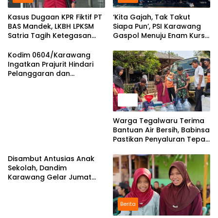
Kasus Dugaan KPR Fiktif PT
‘Kita Gajah, Tak Takut
BAS Mandek, LKBH LPKSM
Siapa Pun’, PSI Karawang
Satria Tagih Ketegasan
Gaspol Menuju Enam Kursi
Kejari Karawang
DPRD
Kodim 0604/Karawang
Ingatkan Prajurit Hindari
Pelanggaran dan
Utamakan Disiplin
News
Warga Tegalwaru Terima
Bantuan Air Bersih, Babinsa
Pastikan Penyaluran Tepat
Sasaran
Disambut Antusias Anak
Sekolah, Dandim
Karawang Gelar Jumat
Berkah di Pedes
Berita