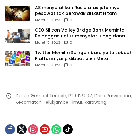
AS menyalahkan Rusia atas jatuhnya
pesawat tak berawak di Laut Hitam,
Moskow menyangkal
Maret 15, 2023
0
CEO Silicon Valley Bridge Bank Meminta
Pelanggan untuk menyetor ulang dana
Mereka
Maret 15, 2023
0
Twitter Memiliki Saingan baru yaitu sebuah
Platform yang dibuat oleh Meta
Maret 15, 2023
0
Dusun Gempol Tengah, RT 012/007, Desa Purwadana,
Kecamatan Telukjambe Timur, Karawang.