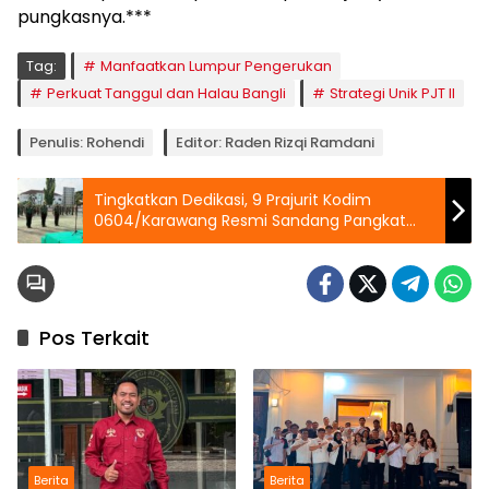
pungkasnya.***
Tag:
Manfaatkan Lumpur Pengerukan
Perkuat Tanggul dan Halau Bangli
Strategi Unik PJT II
Penulis: Rohendi
Editor: Raden Rizqi Ramdani
Tingkatkan Dedikasi, 9 Prajurit Kodim
0604/Karawang Resmi Sandang Pangkat
Baru
Pos Terkait
Berita
Berita