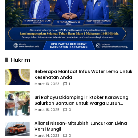
Hukrim
Beberapa Manfaat Infus Water Lemo Untuk
Kesehatan Anda
Maret 13, 2023
1
Sri Rahayu Didampingi Tiktoker Karawang
Salurkan Bantuan untuk Warga Dusun
Kampek Desa Karangligar
Maret 18, 2025
0
Aliansi Nissan-Mitsubishi Luncurkan Livina
Versi Mungil
Maret 14, 2023
0