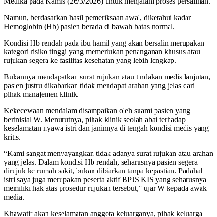
Medika pada Kamis (26/3/2026) untuk menjalani proses persalinan.
Namun, berdasarkan hasil pemeriksaan awal, diketahui kadar
Hemoglobin (Hb) pasien berada di bawah batas normal.
Kondisi Hb rendah pada ibu hamil yang akan bersalin merupakan
kategori risiko tinggi yang memerlukan penanganan khusus atau
rujukan segera ke fasilitas kesehatan yang lebih lengkap.
Bukannya mendapatkan surat rujukan atau tindakan medis lanjutan,
pasien justru dikabarkan tidak mendapat arahan yang jelas dari
pihak manajemen klinik.
Kekecewaan mendalam disampaikan oleh suami pasien yang
berinisial W. Menurutnya, pihak klinik seolah abai terhadap
keselamatan nyawa istri dan janinnya di tengah kondisi medis yang
kritis.
“Kami sangat menyayangkan tidak adanya surat rujukan atau arahan
yang jelas. Dalam kondisi Hb rendah, seharusnya pasien segera
dirujuk ke rumah sakit, bukan dibiarkan tanpa kepastian. Padahal
istri saya juga merupakan peserta aktif BPJS KIS yang seharusnya
memiliki hak atas prosedur rujukan tersebut,” ujar W kepada awak
media.
Khawatir akan keselamatan anggota keluarganya, pihak keluarga