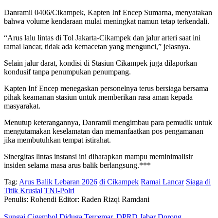
Danramil 0406/Cikampek, Kapten Inf Encep Sumarna, menyatakan
bahwa volume kendaraan mulai meningkat namun tetap terkendali.
“Arus lalu lintas di Tol Jakarta-Cikampek dan jalur arteri saat ini
ramai lancar, tidak ada kemacetan yang mengunci,” jelasnya.
Selain jalur darat, kondisi di Stasiun Cikampek juga dilaporkan
kondusif tanpa penumpukan penumpang.
Kapten Inf Encep menegaskan personelnya terus bersiaga bersama
pihak keamanan stasiun untuk memberikan rasa aman kepada
masyarakat.
Menutup keterangannya, Danramil mengimbau para pemudik untuk
mengutamakan keselamatan dan memanfaatkan pos pengamanan
jika membutuhkan tempat istirahat.
Sinergitas lintas instansi ini diharapkan mampu meminimalisir
insiden selama masa arus balik berlangsung.***
Tag:
Arus Balik Lebaran 2026
di Cikampek
Ramai Lancar
Siaga di
Titik Krusial
TNI-Polri
Penulis: Rohendi
Editor: Raden Rizqi Ramdani
Sungai Cigembol Diduga Tercemar, DPRD Jabar Dorong