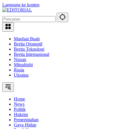
Langsung ke konten
Manfaat Buah
Berita Otomotif
Berita Teknologi
Berita Internasional
Nissan
Mitsubishi
Rusia
Ukraina
Home
News
Politik
Hukrim
Pemerintahan
Gaya Hidup