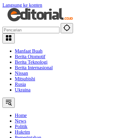
Langsung ke konten
Manfaat Buah
Berita Otomotif
Berita Teknologi
Berita Internasional
Nissan
Mitsubishi
Rusia
Ukraina
Home
News
Politik
Hukrim
Pemerintahan