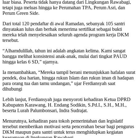
luar biasa. Peserta tidak hanya datang dari Lingkungan Rawabagi,
tetapi juga meluas hingga ke Perumahan TPA, Perum Asri, dan
Perum Green Side.
Dari total 120 pendaftar di awal Ramadan, sebanyak 105 santri
dinyatakan lulus dan berhak menerima sertifikat sebagai bukti
mereka telah menyelesaikan seluruh agenda program kerja DKM
tersebut.
“Alhamdulillah, tahun ini adalah angkatan kelima. Kami sangat
bangga melihat konsistensi anak-anak, mulai dari tingkat PAUD
hingga kelas 6 SD,” ujarnya.
Ia menambahkan, “Mereka tampil berani menunjukkan hafalan surat
pendek, doa harian, hingga rukun Islam dan rukun iman di hadapan
para orang tua dan tamu undangan,” ujar Ferdiansyah saat
dihubungi
Lebih lanjut, Ferdiansyah juga menyoroti kehadiran Ketua DPRD
Kabupaten Karawang, H. Endang Sodikin, S.Pd.I., S.H., M.H.,
beserta Lurah Palumbonsari, Indra Sudrajat.
Menurutnya, kehadiran para tokoh pemerintahan dan legislatif
tersebut memberikan motivasi serta pencerahan besar bagi pengurus
DKM maupun para santri untuk terus menghidupkan kegiatan
keagamaan di lingkungan Rawabagi.