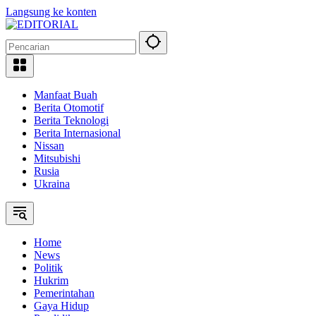
Langsung ke konten
Manfaat Buah
Berita Otomotif
Berita Teknologi
Berita Internasional
Nissan
Mitsubishi
Rusia
Ukraina
Home
News
Politik
Hukrim
Pemerintahan
Gaya Hidup