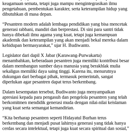
keagamaan semata, tetapi juga mampu mengintegrasikan ilmu
pengetahuan, pembentukan karakter, serta keterampilan hidup yang
dibutuhkan di masa depan.
“Pesantren modern adalah lembaga pendidikan yang bisa mencetak
generasi rabbani, mandiri dan berprestasi. Di sini para santri tidak
hanya dibekali ilmu agama yang kuat, tetapi juga kemampuan
akademik dan keterampilan yang akan menjadi bekal mereka dalam
kehidupan bermasyarakat,” ujar H. Budiwanto.
Legislator dari dapil X Jabar (Karawang-Purwakarta)
menambahkan, keberadaan pesantren juga memiliki kontribusi besar
dalam membangun sumber daya manusia yang berakhlak mulia
sekaligus memiliki daya saing tinggi. Karena itu, menurutnya
dukungan dari berbagai pihak, termasuk pemerintah, sangat
diperlukan agar pesantren dapat terus berkembang.
Dalam kesempatan tersebut, Budiwanto juga menyampaikan
apresiasi kepada para pengasuh dan pengelola pesantren yang telah
berkomitmen mendidik generasi muda dengan nilai-nilai keislaman
yang kuat serta semangat kemandirian.
“Kita berharap pesantren seperti Hidayatul Burhan terus
berkembang dan menjadi pusat lahirnya generasi yang tidak hanya
cerdas secara intelektual, tetapi juga kuat secara spiritual dan sosial,”