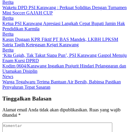
Berita
Waketu DPD PSI Karawang : Perkuat Soliditas Dengan Turnamen
Mini Soccer GAJAH CUP
Berita
Ketua PSI Karawang Apresiasi Langkah Cepat Bupati Jamin Hak
Pendidikan Karmila
Berita
Kasus Dugaan KPR Fiktif PT BAS Mandek, LKBH LPKSM
Satria Tagih Ketegasan Kejari Karawang
Berita
‘Kita Gajah, Tak Takut Siapa Pun’, PSI Karawang Gaspol Menuju
Enam Kursi DPRD
Kodim 0604/Karawang Ingatkan Prajurit Hindari Pelanggaran dan
Utamakan Disiplin
News
Warga Tegalwaru Terima Bantuan Air Bersih, Babinsa Pastikan
Penyaluran Tepat Sasaran
Tinggalkan Balasan
Alamat email Anda tidak akan dipublikasikan.
Ruas yang wajib
ditandai
*