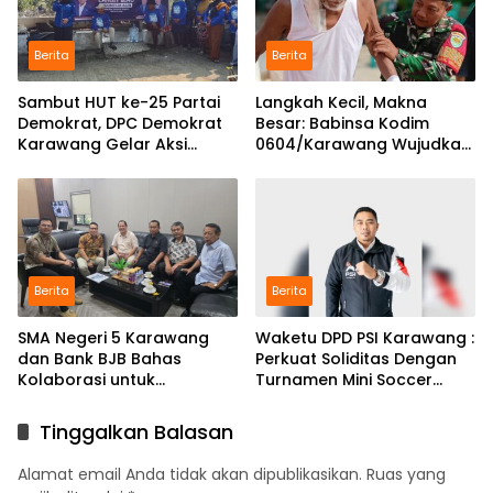
Berita
Berita
Sambut HUT ke-25 Partai
Langkah Kecil, Makna
Demokrat, DPC Demokrat
Besar: Babinsa Kodim
Karawang Gelar Aksi
0604/Karawang Wujudkan
Bersih Lingkungan di
7 Pilar Pangkal Perjuangan
Ciampel
Berita
Berita
SMA Negeri 5 Karawang
Waketu DPD PSI Karawang :
dan Bank BJB Bahas
Perkuat Soliditas Dengan
Kolaborasi untuk
Turnamen Mini Soccer
Pengembangan Program
GAJAH CUP
Pendidikan
Tinggalkan Balasan
Alamat email Anda tidak akan dipublikasikan.
Ruas yang