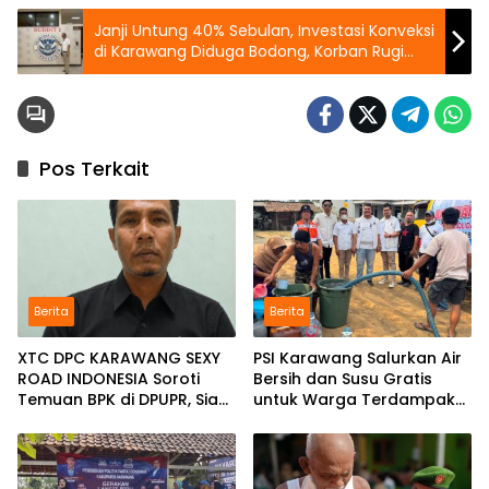
Janji Untung 40% Sebulan, Investasi Konveksi
di Karawang Diduga Bodong, Korban Rugi
Rp1,8 Miliar
Pos Terkait
Berita
Berita
XTC DPC KARAWANG SEXY
PSI Karawang Salurkan Air
ROAD INDONESIA Soroti
Bersih dan Susu Gratis
Temuan BPK di DPUPR, Siap
untuk Warga Terdampak
Geruduk Kantor dan Lapor
Kekeringan di Karawang
ke Kejati
Selatan