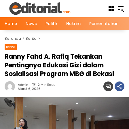
Langsung
ke
konten
Home
News
Politik
Hukrim
Pemerintahan
Beranda
Berita
Berita
Ranny Fahd A. Rafiq Tekankan
Pentingnya Edukasi Gizi dalam
Sosialisasi Program MBG di Bekasi
Admin
2 Min Baca
Maret 6, 2026