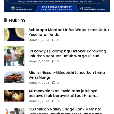
Hukrim
Beberapa Manfaat Infus Water Lemo Untuk
Kesehatan Anda
Maret 13, 2023
1
Sri Rahayu Didampingi Tiktoker Karawang
Salurkan Bantuan untuk Warga Dusun
Kampek Desa Karangligar
Maret 18, 2025
0
Aliansi Nissan-Mitsubishi Luncurkan Livina
Versi Mungil
Maret 14, 2023
0
AS menyalahkan Rusia atas jatuhnya
pesawat tak berawak di Laut Hitam,
Moskow menyangkal
Maret 15, 2023
0
CEO Silicon Valley Bridge Bank Meminta
Pelanggan untuk menyetor ulang dana