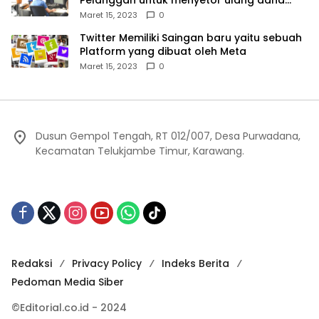
Mereka
Maret 15, 2023
0
Twitter Memiliki Saingan baru yaitu sebuah
Platform yang dibuat oleh Meta
Maret 15, 2023
0
Dusun Gempol Tengah, RT 012/007, Desa Purwadana,
Kecamatan Telukjambe Timur, Karawang.
Redaksi
Privacy Policy
Indeks Berita
Pedoman Media Siber
©Editorial.co.id - 2024