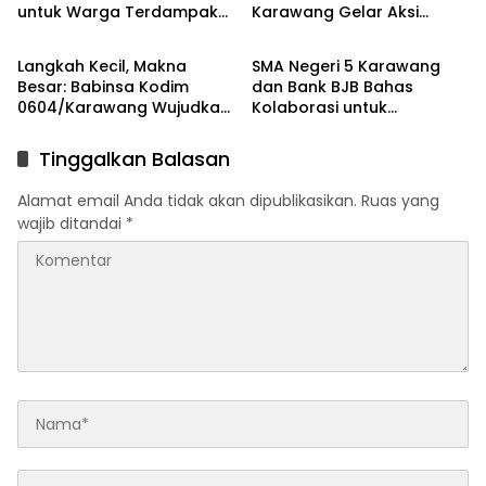
untuk Warga Terdampak
Karawang Gelar Aksi
Berita
Berita
Kekeringan di Karawang
Bersih Lingkungan di
Selatan
Ciampel
Langkah Kecil, Makna
SMA Negeri 5 Karawang
Besar: Babinsa Kodim
dan Bank BJB Bahas
0604/Karawang Wujudkan
Kolaborasi untuk
7 Pilar Pangkal Perjuangan
Pengembangan Program
Pendidikan
Tinggalkan Balasan
Alamat email Anda tidak akan dipublikasikan.
Ruas yang
wajib ditandai
*