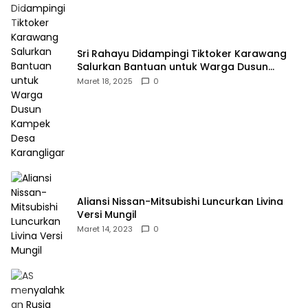
Sri Rahayu Didampingi Tiktoker Karawang
Salurkan Bantuan untuk Warga Dusun
Kampek Desa Karangligar
Maret 18, 2025
0
Aliansi Nissan-Mitsubishi Luncurkan Livina
Versi Mungil
Maret 14, 2023
0