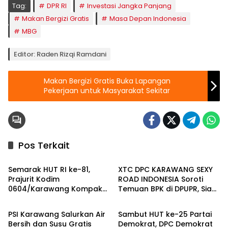
Tag:
DPR RI
Investasi Jangka Panjang
Makan Bergizi Gratis
Masa Depan Indonesia
MBG
Editor: Raden Rizqi Ramdani
Makan Bergizi Gratis Buka Lapangan
Pekerjaan untuk Masyarakat Sekitar
Pos Terkait
Berita
Berita
Semarak HUT RI ke-81,
XTC DPC KARAWANG SEXY
Prajurit Kodim
ROAD INDONESIA Soroti
0604/Karawang Kompak
Temuan BPK di DPUPR, Siap
Berita
Berita
Bersama Keluarga
Geruduk Kantor dan Lapor
ke Kejati
PSI Karawang Salurkan Air
Sambut HUT ke-25 Partai
Bersih dan Susu Gratis
Demokrat, DPC Demokrat