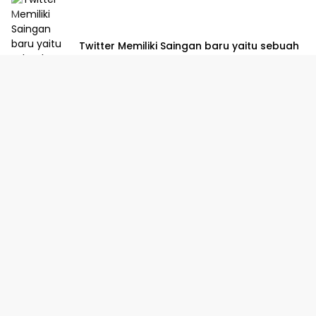
Twitter Memiliki Saingan baru yaitu sebuah
Platform yang dibuat oleh Meta
Maret 15, 2023
0
Dusun Gempol Tengah, RT 012/007, Desa Purwadana,
Kecamatan Telukjambe Timur, Karawang.