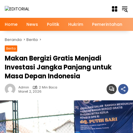
Langsung
ke
konten
Home
News
Politik
Hukrim
Pemerintahan
Beranda
Berita
Berita
News
Makan Bergizi Gratis Menjadi
Investasi Jangka Panjang untuk
Masa Depan Indonesia
Admin
2 Min Baca
Maret 2, 2026