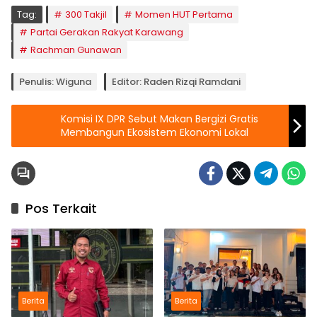
Tag:
300 Takjil
Momen HUT Pertama
Partai Gerakan Rakyat Karawang
Rachman Gunawan
Penulis: Wiguna
Editor: Raden Rizqi Ramdani
Komisi IX DPR Sebut Makan Bergizi Gratis
Membangun Ekosistem Ekonomi Lokal
Pos Terkait
Berita
Berita