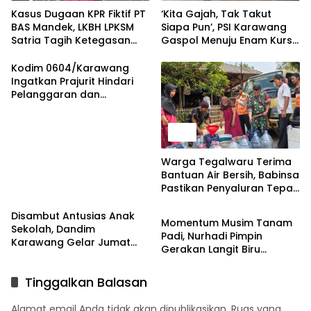
Kasus Dugaan KPR Fiktif PT
‘Kita Gajah, Tak Takut
BAS Mandek, LKBH LPKSM
Siapa Pun’, PSI Karawang
Satria Tagih Ketegasan
Gaspol Menuju Enam Kursi
Kejari Karawang
DPRD
Kodim 0604/Karawang
Ingatkan Prajurit Hindari
Pelanggaran dan
Utamakan Disiplin
News
Warga Tegalwaru Terima
Bantuan Air Bersih, Babinsa
Pastikan Penyaluran Tepat
Politik
Sasaran
Disambut Antusias Anak
Momentum Musim Tanam
Sekolah, Dandim
Padi, Nurhadi Pimpin
Karawang Gelar Jumat
Gerakan Langit Biru
Berkah di Pedes
Indonesia Asri di
Kecamatan Pedes
Tinggalkan Balasan
Alamat email Anda tidak akan dipublikasikan.
Ruas yang