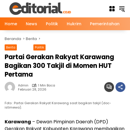
Langsung
ke
konten
Home
News
Politik
Hukrim
Pemerintahan
Beranda
Berita
Berita
News
Politik
Partai Gerakan Rakyat Karawang
Bagikan 300 Takjil di Momen HUT
Pertama
Admin
1 Min Baca
Februari 28, 2026
Foto : Partai Gerakan Rakyat Karawang saat bagikan takjil (doc-
istimewa).
Karawang
– Dewan Pimpinan Daerah (DPD)
Gerakan Rakyat Kabupaten Karawang membagikan