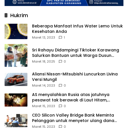
Hukrim
Beberapa Manfaat Infus Water Lemo Untuk
Kesehatan Anda
Maret 13, 2023
1
Sri Rahayu Didampingi Tiktoker Karawang
Salurkan Bantuan untuk Warga Dusun
Kampek Desa Karangligar
Maret 18, 2025
0
Aliansi Nissan-Mitsubishi Luncurkan Livina
Versi Mungil
Maret 14, 2023
0
AS menyalahkan Rusia atas jatuhnya
pesawat tak berawak di Laut Hitam,
Moskow menyangkal
Maret 15, 2023
0
CEO Silicon Valley Bridge Bank Meminta
Pelanggan untuk menyetor ulang dana
Mereka
Maret 15, 2023
0