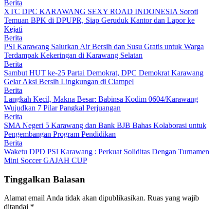
Berita
XTC DPC KARAWANG SEXY ROAD INDONESIA Soroti
Temuan BPK di DPUPR, Siap Geruduk Kantor dan Lapor ke
Kejati
Berita
PSI Karawang Salurkan Air Bersih dan Susu Gratis untuk Warga
Terdampak Kekeringan di Karawang Selatan
Berita
Sambut HUT ke-25 Partai Demokrat, DPC Demokrat Karawang
Gelar Aksi Bersih Lingkungan di Ciampel
Berita
Langkah Kecil, Makna Besar: Babinsa Kodim 0604/Karawang
Wujudkan 7 Pilar Pangkal Perjuangan
Berita
SMA Negeri 5 Karawang dan Bank BJB Bahas Kolaborasi untuk
Pengembangan Program Pendidikan
Berita
Waketu DPD PSI Karawang : Perkuat Soliditas Dengan Turnamen
Mini Soccer GAJAH CUP
Tinggalkan Balasan
Alamat email Anda tidak akan dipublikasikan.
Ruas yang wajib
ditandai
*