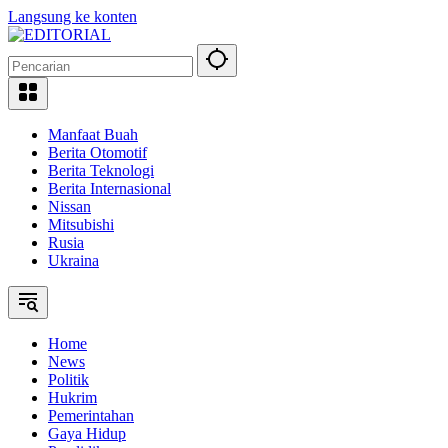
Langsung ke konten
Manfaat Buah
Berita Otomotif
Berita Teknologi
Berita Internasional
Nissan
Mitsubishi
Rusia
Ukraina
Home
News
Politik
Hukrim
Pemerintahan
Gaya Hidup