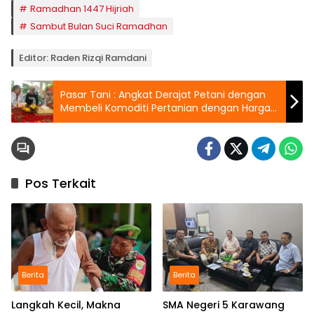
Ramadhan 1447 Hijriah
Sambut Bulan Suci Ramadhan
Editor: Raden Rizqi Ramdani
Pasar Tani : Angkat Derajat Petani dengan
Membeli Komoditi Pertanian dengan Harga
Layak
Pos Terkait
Berita
Berita
Langkah Kecil, Makna
SMA Negeri 5 Karawang