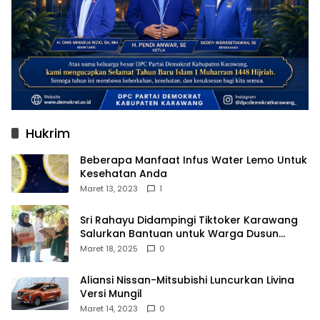
Hukrim
Beberapa Manfaat Infus Water Lemo Untuk
Kesehatan Anda
Maret 13, 2023
1
Sri Rahayu Didampingi Tiktoker Karawang
Salurkan Bantuan untuk Warga Dusun
Kampek Desa Karangligar
Maret 18, 2025
0
Aliansi Nissan-Mitsubishi Luncurkan Livina
Versi Mungil
Maret 14, 2023
0