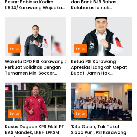
Besar: Babinsa Kodim
dan Bank BJB Bahas
0604/Karawang Wujudkan
Kolaborasi untuk
7 Pilar Pangkal Perjuangan
Pengembangan Program
Pendidikan
Berita
Berita
Waketu DPD PSI Karawang :
Ketua PSI Karawang
Perkuat Soliditas Dengan
Apresiasi Langkah Cepat
Turnamen Mini Soccer
Bupati Jamin Hak
GAJAH CUP
Pendidikan Karmila
Berita
Berita
Kasus Dugaan KPR Fiktif PT
‘Kita Gajah, Tak Takut
BAS Mandek, LKBH LPKSM
Siapa Pun’, PSI Karawang