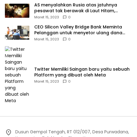
AS menyalahkan Rusia atas jatuhnya
pesawat tak berawak di Laut Hitam,
Moskow menyangkal
Maret 15, 2023
0
CEO Silicon Valley Bridge Bank Meminta
Pelanggan untuk menyetor ulang dana
Mereka
Maret 15, 2023
0
Twitter Memiliki Saingan baru yaitu sebuah
Platform yang dibuat oleh Meta
Maret 15, 2023
0
Dusun Gempol Tengah, RT 012/007, Desa Purwadana,