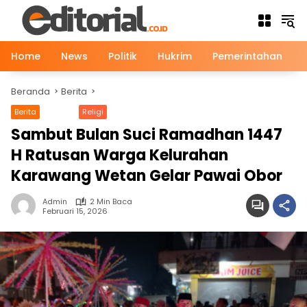
Langsung
ke
konten
Home
News
Politik
Hukrim
Pemerintahan
Beranda
Berita
Berita
News
Religi
Sambut Bulan Suci Ramadhan 1447
H Ratusan Warga Kelurahan
Karawang Wetan Gelar Pawai Obor
Admin
2 Min Baca
Februari 15, 2026