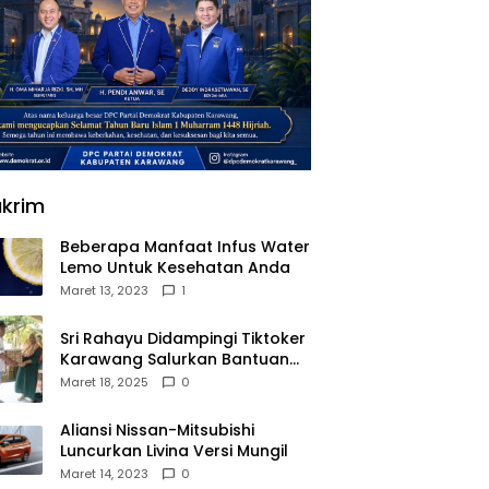
krim
Beberapa Manfaat Infus Water
Lemo Untuk Kesehatan Anda
Maret 13, 2023
1
Sri Rahayu Didampingi Tiktoker
Karawang Salurkan Bantuan
untuk Warga Dusun Kampek
Maret 18, 2025
0
Desa Karangligar
Aliansi Nissan-Mitsubishi
Luncurkan Livina Versi Mungil
Maret 14, 2023
0