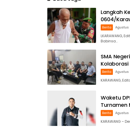
Langkah Ke
0604/Karaw
Berita
Agustus 
LKARAWANG, Edit
Babinsa…
SMA Negeri
Kolaboras
Berita
Agustus 
KARAWANG, Edito
Waketu DPD
Turnamen 
Berita
Agustus 
KARAWANG – Dewa