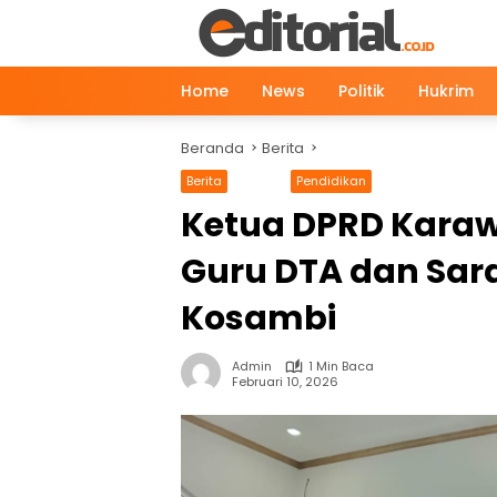
Langsung
ke
konten
Home
News
Politik
Hukrim
Beranda
Berita
Berita
News
Pendidikan
Ketua DPRD Kara
Guru DTA dan Sara
Kosambi
Admin
1 Min Baca
Februari 10, 2026