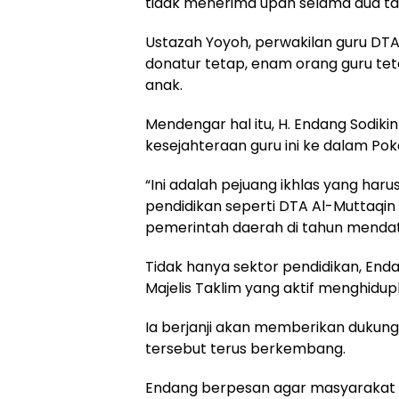
tidak menerima upah selama dua tah
Ustazah Yoyoh, perwakilan guru D
donatur tetap, enam orang guru te
anak.
Mendengar hal itu, H. Endang Sodi
kesejahteraan guru ini ke dalam Poko
“Ini adalah pejuang ikhlas yang har
pendidikan seperti DTA Al-Muttaq
pemerintah daerah di tahun mendat
Tidak hanya sektor pendidikan, En
Majelis Taklim yang aktif menghidup
Ia berjanji akan memberikan dukung
tersebut terus berkembang.
Endang berpesan agar masyarakat m