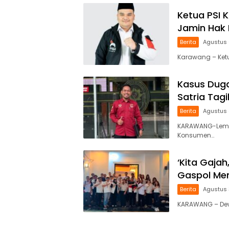
Ketua PSI 
Jamin Hak 
Berita
Agustus 
Karawang – Ketua
Kasus Duga
Satria Tag
Berita
Agustus 
KARAWANG-Lemb
Konsumen…
‘Kita Gajah
Gaspol Men
Berita
Agustus 
KARAWANG – Dewa