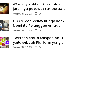
AS menyalahkan Rusia atas
jatuhnya pesawat tak berawak
di Laut Hitam, Moskow
Maret 15, 2023
0
menyangkal
CEO Silicon Valley Bridge Bank
Meminta Pelanggan untuk
menyetor ulang dana Mereka
Maret 15, 2023
0
Twitter Memiliki Saingan baru
yaitu sebuah Platform yang
dibuat oleh Meta
Maret 15, 2023
0