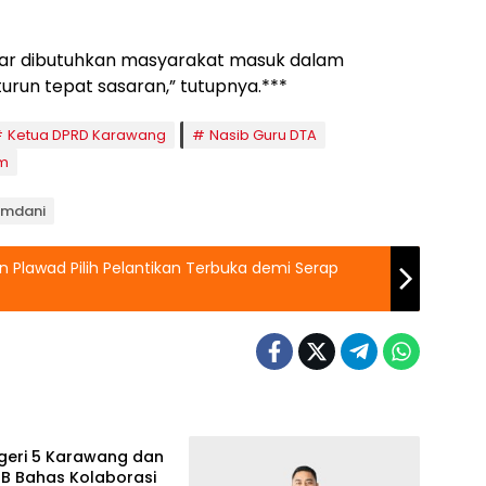
ar dibutuhkan masyarakat masuk dalam
run tepat sasaran,” tutupnya.***
Ketua DPRD Karawang
Nasib Guru DTA
im
Ramdani
an Plawad Pilih Pelantikan Terbuka demi Serap
geri 5 Karawang dan
JB Bahas Kolaborasi