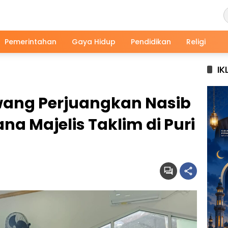
Pemerintahan
Gaya Hidup
Pendidikan
Religi
IK
wang Perjuangkan Nasib
na Majelis Taklim di Puri