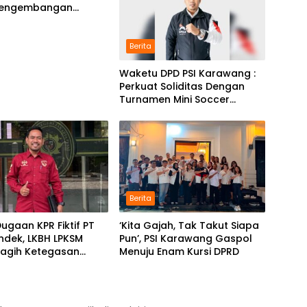
Pengembangan
m Pendidikan
Berita
Waketu DPD PSI Karawang :
Perkuat Soliditas Dengan
Turnamen Mini Soccer
GAJAH CUP
Berita
ugaan KPR Fiktif PT
‘Kita Gajah, Tak Takut Siapa
ndek, LKBH LPKSM
Pun’, PSI Karawang Gaspol
Tagih Ketegasan
Menuju Enam Kursi DPRD
 Karawang