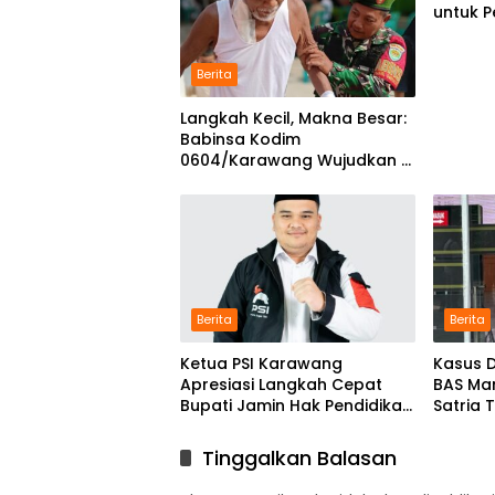
untuk 
Progra
Berita
Langkah Kecil, Makna Besar:
Babinsa Kodim
0604/Karawang Wujudkan 7
Pilar Pangkal Perjuangan
Berita
Berita
Ketua PSI Karawang
Kasus D
Apresiasi Langkah Cepat
BAS Ma
Bupati Jamin Hak Pendidikan
Satria 
Karmila
Kejari
Tinggalkan Balasan