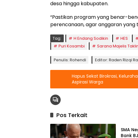
desa hingga kabupaten.
“Pastikan program yang benar-ben
perencanaan, agar anggaran yang tu
Tag:
H Endang Sodikin
HES
Puri Kosambi
Sarana Majelis Takl
Penulis: Rohendi
Editor: Raden Rizqi 
Hapus Sekat Birokrasi, Kelurah
Aspirasi Warga
Pos Terkait
Berita
SMA Ne
Bank B