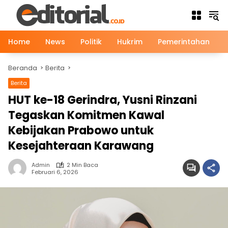
Langsung
ke
konten
Home
News
Politik
Hukrim
Pemerintahan
Beranda
Berita
Berita
News
HUT ke-18 Gerindra, Yusni Rinzani
Tegaskan Komitmen Kawal
Kebijakan Prabowo untuk
Kesejahteraan Karawang
Admin
2 Min Baca
Februari 6, 2026