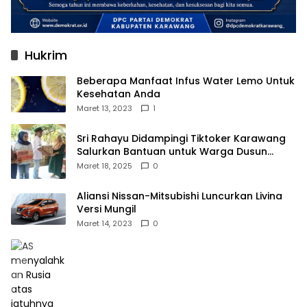
Hukrim
Beberapa Manfaat Infus Water Lemo Untuk
Kesehatan Anda
Maret 13, 2023
1
Sri Rahayu Didampingi Tiktoker Karawang
Salurkan Bantuan untuk Warga Dusun
Kampek Desa Karangligar
Maret 18, 2025
0
Aliansi Nissan-Mitsubishi Luncurkan Livina
Versi Mungil
Maret 14, 2023
0