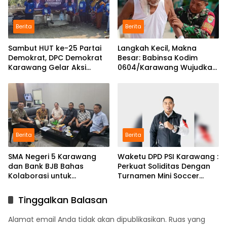
Berita
Berita
Sambut HUT ke-25 Partai
Langkah Kecil, Makna
Demokrat, DPC Demokrat
Besar: Babinsa Kodim
Karawang Gelar Aksi
0604/Karawang Wujudkan
Bersih Lingkungan di
7 Pilar Pangkal Perjuangan
Ciampel
Berita
Berita
SMA Negeri 5 Karawang
Waketu DPD PSI Karawang :
dan Bank BJB Bahas
Perkuat Soliditas Dengan
Kolaborasi untuk
Turnamen Mini Soccer
Pengembangan Program
GAJAH CUP
Pendidikan
Tinggalkan Balasan
Alamat email Anda tidak akan dipublikasikan.
Ruas yang