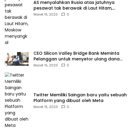
AS menyalahkan Rusia atas jatuhnya
pesawat tak berawak di Laut Hitam,
Moskow menyangkal
Maret 15, 2023
0
CEO Silicon Valley Bridge Bank Meminta
Pelanggan untuk menyetor ulang dana
Mereka
Maret 15, 2023
0
Twitter Memiliki Saingan baru yaitu sebuah
Platform yang dibuat oleh Meta
Maret 15, 2023
0