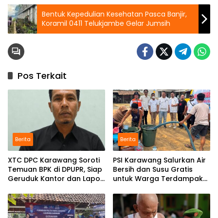
Bentuk Kepedulian Kesehatan Pasca Banjir,
Koramil 0411 Telukjambe Gelar Jumsih
Pos Terkait
Berita
Berita
XTC DPC Karawang Soroti
PSI Karawang Salurkan Air
Temuan BPK di DPUPR, Siap
Bersih dan Susu Gratis
Geruduk Kantor dan Lapor
untuk Warga Terdampak
ke Kejati
Kekeringan di Karawang
Selatan