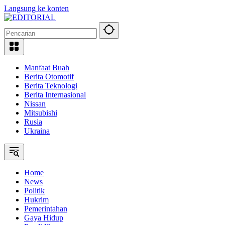
Langsung ke konten
Manfaat Buah
Berita Otomotif
Berita Teknologi
Berita Internasional
Nissan
Mitsubishi
Rusia
Ukraina
Home
News
Politik
Hukrim
Pemerintahan
Gaya Hidup