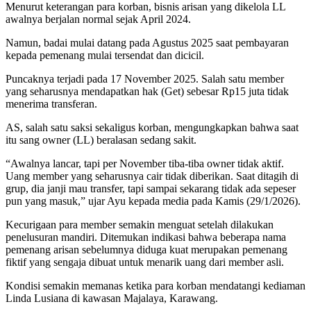
Menurut keterangan para korban, bisnis arisan yang dikelola LL
awalnya berjalan normal sejak April 2024.
Namun, badai mulai datang pada Agustus 2025 saat pembayaran
kepada pemenang mulai tersendat dan dicicil.
Puncaknya terjadi pada 17 November 2025. Salah satu member
yang seharusnya mendapatkan hak (Get) sebesar Rp15 juta tidak
menerima transferan.
AS, salah satu saksi sekaligus korban, mengungkapkan bahwa saat
itu sang owner (LL) beralasan sedang sakit.
“Awalnya lancar, tapi per November tiba-tiba owner tidak aktif.
Uang member yang seharusnya cair tidak diberikan. Saat ditagih di
grup, dia janji mau transfer, tapi sampai sekarang tidak ada sepeser
pun yang masuk,” ujar Ayu kepada media pada Kamis (29/1/2026).
Kecurigaan para member semakin menguat setelah dilakukan
penelusuran mandiri. Ditemukan indikasi bahwa beberapa nama
pemenang arisan sebelumnya diduga kuat merupakan pemenang
fiktif yang sengaja dibuat untuk menarik uang dari member asli.
Kondisi semakin memanas ketika para korban mendatangi kediaman
Linda Lusiana di kawasan Majalaya, Karawang.