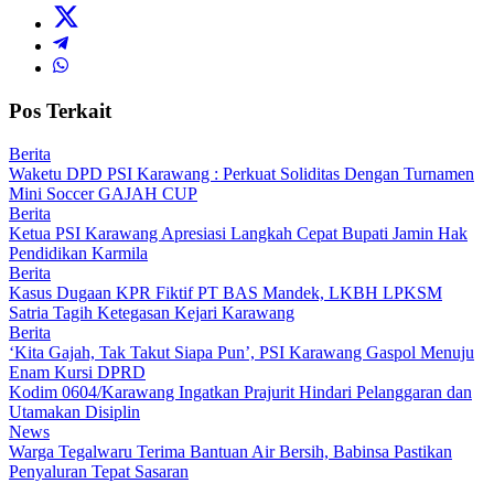
Pos Terkait
Berita
Waketu DPD PSI Karawang : Perkuat Soliditas Dengan Turnamen
Mini Soccer GAJAH CUP
Berita
Ketua PSI Karawang Apresiasi Langkah Cepat Bupati Jamin Hak
Pendidikan Karmila
Berita
Kasus Dugaan KPR Fiktif PT BAS Mandek, LKBH LPKSM
Satria Tagih Ketegasan Kejari Karawang
Berita
‘Kita Gajah, Tak Takut Siapa Pun’, PSI Karawang Gaspol Menuju
Enam Kursi DPRD
Kodim 0604/Karawang Ingatkan Prajurit Hindari Pelanggaran dan
Utamakan Disiplin
News
Warga Tegalwaru Terima Bantuan Air Bersih, Babinsa Pastikan
Penyaluran Tepat Sasaran