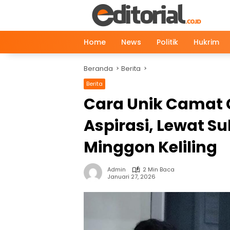
Langsung
ke
konten
Home
News
Politik
Hukrim
Beranda
Berita
Berita
News
Cara Unik Camat
Aspirasi, Lewat Su
Minggon Keliling
Admin
2 Min Baca
Januari 27, 2026