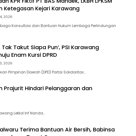
an KPR Fiktif PT BAS Mandek, LKBH LPKSM
ih Ketegasan Kejari Karawang
4, 2026
aga Konsultasi dan Bantuan Hukum Lembaga Perlindungan
, Tak Takut Siapa Pun’, PSI Karawang
uju Enam Kursi DPRD
3, 2026
n Pimpinan Daerah (DPD) Partai Solidaritas…
Prajurit Hindari Pelanggaran dan
awang Letkol Inf Nanda…
lwaru Terima Bantuan Air Bersih, Babinsa