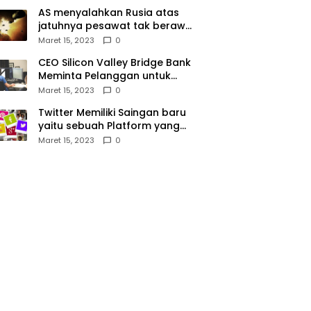
AS menyalahkan Rusia atas
jatuhnya pesawat tak berawak
di Laut Hitam, Moskow
Maret 15, 2023
0
menyangkal
CEO Silicon Valley Bridge Bank
Meminta Pelanggan untuk
menyetor ulang dana Mereka
Maret 15, 2023
0
Twitter Memiliki Saingan baru
yaitu sebuah Platform yang
dibuat oleh Meta
Maret 15, 2023
0