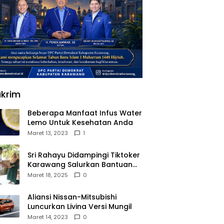
krim
Beberapa Manfaat Infus Water
Lemo Untuk Kesehatan Anda
Maret 13, 2023
1
Sri Rahayu Didampingi Tiktoker
Karawang Salurkan Bantuan
untuk Warga Dusun Kampek
Maret 18, 2025
0
Desa Karangligar
Aliansi Nissan-Mitsubishi
Luncurkan Livina Versi Mungil
Maret 14, 2023
0