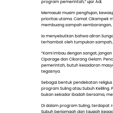
program pemerintah,” ujar Adi.
Memasuki musim penghujan, kewasp
prioritas utama. Camat Cikampek m
membuang sampah sembarangan, teru
Ia menyebutkan bahwa aliran Sunga
terhambat oleh tumpukan sampah, 
“Kami imbau dengan sangat, janga
Ciparage dan Cikarang Gelam. Pence
pemerintah, butuh kesadaran masyar
tegasnya.
Sebagai bentuk pendekatan religius
program Suling atau Subuh Keliling. 
bukan sekadar ibadah bersama, me
Di dalam program Suling, terdapat r
Subuh berjamaah dan tausiah keaga