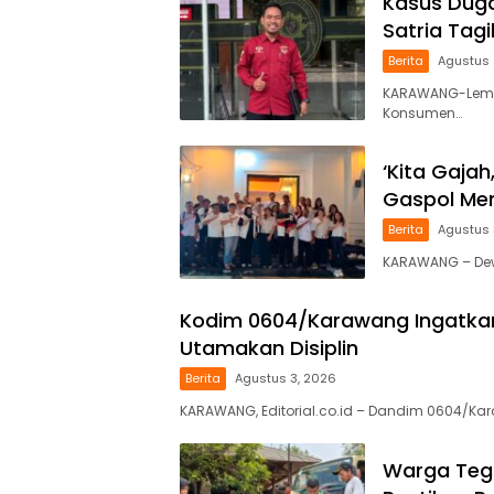
Kasus Duga
Satria Tag
Berita
Agustus 
KARAWANG-Lemb
Konsumen…
‘Kita Gajah
Gaspol Men
Berita
Agustus 
KARAWANG – Dewa
Kodim 0604/Karawang Ingatkan 
Utamakan Disiplin
Berita
Agustus 3, 2026
KARAWANG, Editorial.co.id – Dandim 0604/Kar
Warga Tega