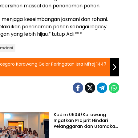
ebersihan massal dan penanaman pohon.
mi menjaga keseimbangan jasmani dan rohani.
 melakukan penanaman pohon sebagai legacy
n yang lebih hijau,” tutup Adi.***
Ramdani
goro Karawang Gelar Peringatan Isra Mi’raj 1447
Kodim 0604/Karawang
Ingatkan Prajurit Hindari
Pelanggaran dan Utamakan
Disiplin