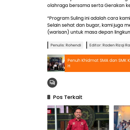
olahraga bersama serta Gerakan k
“Program Suling ini adalah cara ka
Selain sehat dan bugar, kami juga
(warisan) untuk masa depan lingkunga
Penulis: Rohendi
Editor: Raden Rizqi 
Penuh Khidmat SMA dan SMK Kos
H
Pos Terkait