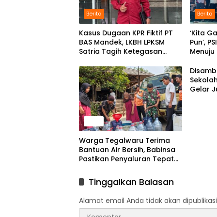
Berita
Berita
Kasus Dugaan KPR Fiktif PT
‘Kita G
BAS Mandek, LKBH LPKSM
Pun’, P
Satria Tagih Ketegasan
Menuju
Kejari Karawang
Disamb
Sekola
Gelar J
News
Warga Tegalwaru Terima
Bantuan Air Bersih, Babinsa
Pastikan Penyaluran Tepat
Sasaran
Tinggalkan Balasan
Alamat email Anda tidak akan dipublikasi