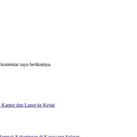
 komentar saya berikutnya.
antor dan Lapor ke Kejati
rdampak Kekeringan di Karawang Selatan