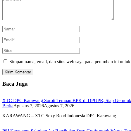
Simpan nama, email, dan situs web saya pada peramban ini untuk
Baca Juga
XTC DPC Karawang Soroti Temuan BPK di DPUPR, Siap Geruduk K
Berita
Agustus 7, 2026
Agustus 7, 2026
KARAWANG – XTC Sexy Road Indonesia DPC Karawang…
PSI Karawang Salurkan Air Bersih dan Susu Gratis untuk Warga Te