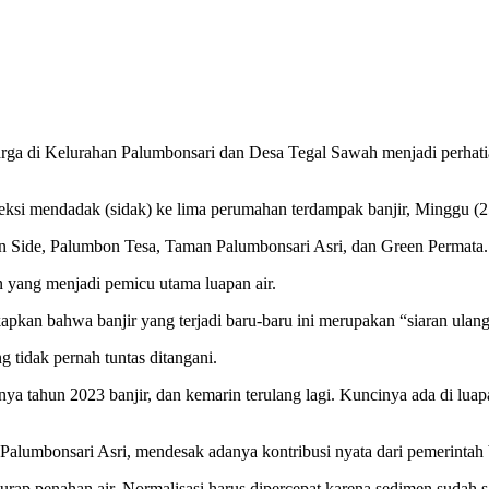
rga di Kelurahan Palumbonsari dan Desa Tegal Sawah menjadi perha
eksi mendadak (sidak) ke lima perumahan terdampak banjir, Minggu (2
n Side, Palumbon Tesa, Taman Palumbonsari Asri, dan Green Permata.
an yang menjadi pemicu utama luapan air.
n bahwa banjir yang terjadi baru-baru ini merupakan “siaran ulang” 
tidak pernah tuntas ditangani.
tnya tahun 2023 banjir, dan kemarin terulang lagi. Kuncinya ada di lua
mbonsari Asri, mendesak adanya kontribusi nyata dari pemerintah be
p penahan air. Normalisasi harus dipercepat karena sedimen sudah san