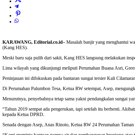
KARAWANG, Editorial.co.id–
Masalah banjir yang menghantui wa
(Kang HES).
Meski baru saja pulih dari sakit, Kang HES langsung melakukan insp
Lima wilayah yang dikunjungi meliputi Perumahan Buana Asri, Gree
Peninjauan ini difokuskan pada bantaran sungai tersier Kali Cilamar
Di Perumahan Palumbon Tesa, Ketua RW setempat, Asep, mengungkapka
Menurutnya, penyebabnya tetap sama yakni pendangkalan sungai yang 
“Tahun 2019 sempat ada pengerukan, tapi setelah itu berhenti. Akiba
kepada Ketua DPRD.
Senada dengan Asep, Anas Rinoto, Ketua RW 24 Perumahan Taman Palu
“Kami meminta bantuan pompa air dan pembangunan bronjong atau tura