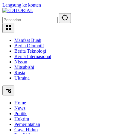
Langsung ke konten
Manfaat Buah
Berita Otomotif
Berita Teknologi
Berita Internasional
Nissan
Mitsubishi
Rusia
Ukraina
Home
News
Politik
Hukrim
Pemerintahan
Gaya Hidup