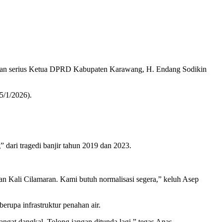
tian serius Ketua DPRD Kabupaten Karawang, H. Endang Sodikin
5/1/2026).
dari tragedi banjir tahun 2019 dan 2023.
pan Kali Cilamaran. Kami butuh normalisasi segera,” keluh Asep
rupa infrastruktur penahan air.
gat dangkal. Tolong jangan ditunda lagi,” tegas Anas.