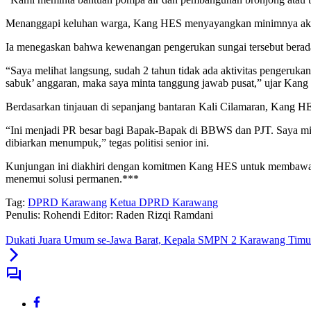
Menanggapi keluhan warga, Kang HES menyayangkan minimnya aktivit
Ia menegaskan bahwa kewenangan pengerukan sungai tersebut berad
“Saya melihat langsung, sudah 2 tahun tidak ada aktivitas pengeruk
sabuk’ anggaran, maka saya minta tanggung jawab pusat,” ujar Kan
Berdasarkan tinjauan di sepanjang bantaran Kali Cilamaran, Kang HE
“Ini menjadi PR besar bagi Bapak-Bapak di BBWS dan PJT. Saya mint
dibiarkan menumpuk,” tegas politisi senior ini.
Kunjungan ini diakhiri dengan komitmen Kang HES untuk membawa asp
menemui solusi permanen.***
Tag:
DPRD Karawang
Ketua DPRD Karawang
Penulis: Rohendi
Editor: Raden Rizqi Ramdani
Dukati Juara Umum se-Jawa Barat, Kepala SMPN 2 Karawang Timur,