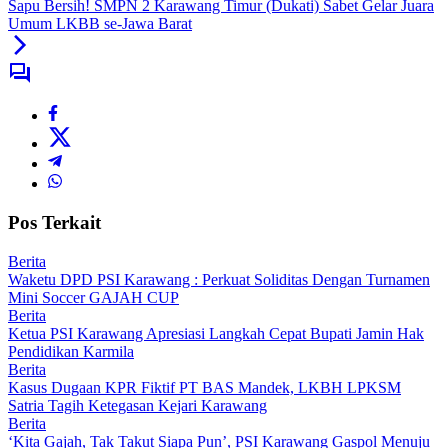
Sapu Bersih! SMPN 2 Karawang Timur (Dukati) Sabet Gelar Juara
Umum LKBB se-Jawa Barat
Pos Terkait
Berita
Waketu DPD PSI Karawang : Perkuat Soliditas Dengan Turnamen
Mini Soccer GAJAH CUP
Berita
Ketua PSI Karawang Apresiasi Langkah Cepat Bupati Jamin Hak
Pendidikan Karmila
Berita
Kasus Dugaan KPR Fiktif PT BAS Mandek, LKBH LPKSM
Satria Tagih Ketegasan Kejari Karawang
Berita
‘Kita Gajah, Tak Takut Siapa Pun’, PSI Karawang Gaspol Menuju