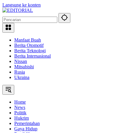
Langsung ke konten
Manfaat Buah
Berita Otomotif
Berita Teknologi
Berita Internasional
Nissan
Mitsubishi
Rusia
Ukraina
Home
News
Politik
Hukrim
Pemerintahan
Gaya Hidup