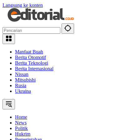
Langsung ke konten
Manfaat Buah
Berita Otomotif
Berita Teknologi
Berita Internasional
Nissan
Mitsubishi
Rusia
Ukraina
Home
News
Politik
Hukrim
Pemerintahan