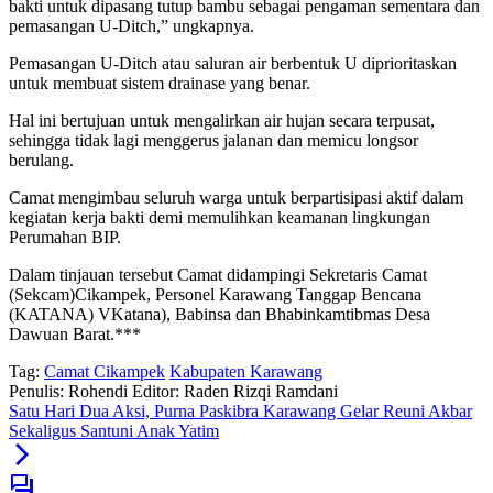
bakti untuk dipasang tutup bambu sebagai pengaman sementara dan
pemasangan U-Ditch,” ungkapnya.
Pemasangan U-Ditch atau saluran air berbentuk U diprioritaskan
untuk membuat sistem drainase yang benar.
Hal ini bertujuan untuk mengalirkan air hujan secara terpusat,
sehingga tidak lagi menggerus jalanan dan memicu longsor
berulang.
Camat mengimbau seluruh warga untuk berpartisipasi aktif dalam
kegiatan kerja bakti demi memulihkan keamanan lingkungan
Perumahan BIP.
Dalam tinjauan tersebut Camat didampingi Sekretaris Camat
(Sekcam)Cikampek, Personel Karawang Tanggap Bencana
(KATANA) VKatana), Babinsa dan Bhabinkamtibmas Desa
Dawuan Barat.***
Tag:
Camat Cikampek
Kabupaten Karawang
Penulis: Rohendi
Editor: Raden Rizqi Ramdani
Satu Hari Dua Aksi, Purna Paskibra Karawang Gelar Reuni Akbar
Sekaligus Santuni Anak Yatim