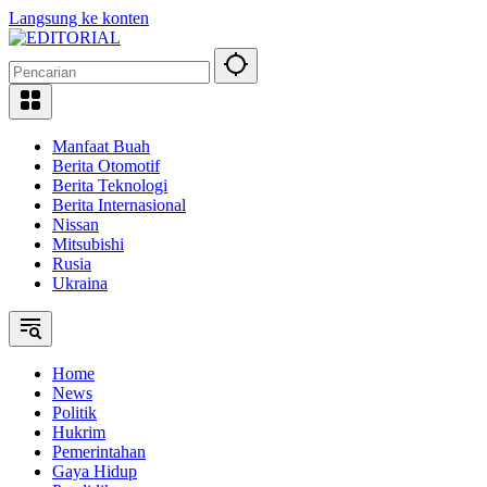
Langsung ke konten
Manfaat Buah
Berita Otomotif
Berita Teknologi
Berita Internasional
Nissan
Mitsubishi
Rusia
Ukraina
Home
News
Politik
Hukrim
Pemerintahan
Gaya Hidup