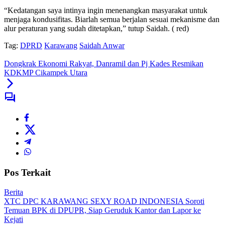
“Kedatangan saya intinya ingin menenangkan masyarakat untuk
menjaga kondusifitas. Biarlah semua berjalan sesuai mekanisme dan
alur peraturan yang sudah ditetapkan,” tutup Saidah. ( red)
Tag:
DPRD
Karawang
Saidah Anwar
Dongkrak Ekonomi Rakyat, Danramil dan Pj Kades Resmikan
KDKMP Cikampek Utara
Pos Terkait
Berita
XTC DPC KARAWANG SEXY ROAD INDONESIA Soroti
Temuan BPK di DPUPR, Siap Geruduk Kantor dan Lapor ke
Kejati