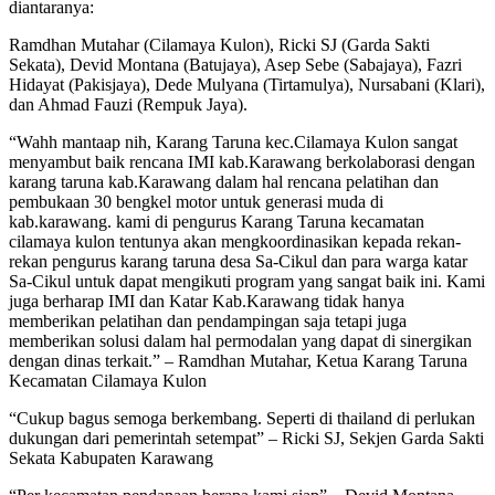
diantaranya:
Ramdhan Mutahar (Cilamaya Kulon), Ricki SJ (Garda Sakti
Sekata), Devid Montana (Batujaya), Asep Sebe (Sabajaya), Fazri
Hidayat (Pakisjaya), Dede Mulyana (Tirtamulya), Nursabani (Klari),
dan Ahmad Fauzi (Rempuk Jaya).
“Wahh mantaap nih, Karang Taruna kec.Cilamaya Kulon sangat
menyambut baik rencana IMI kab.Karawang berkolaborasi dengan
karang taruna kab.Karawang dalam hal rencana pelatihan dan
pembukaan 30 bengkel motor untuk generasi muda di
kab.karawang. kami di pengurus Karang Taruna kecamatan
cilamaya kulon tentunya akan mengkoordinasikan kepada rekan-
rekan pengurus karang taruna desa Sa-Cikul dan para warga katar
Sa-Cikul untuk dapat mengikuti program yang sangat baik ini. Kami
juga berharap IMI dan Katar Kab.Karawang tidak hanya
memberikan pelatihan dan pendampingan saja tetapi juga
memberikan solusi dalam hal permodalan yang dapat di sinergikan
dengan dinas terkait.” – Ramdhan Mutahar, Ketua Karang Taruna
Kecamatan Cilamaya Kulon
“Cukup bagus semoga berkembang. Seperti di thailand di perlukan
dukungan dari pemerintah setempat” – Ricki SJ, Sekjen Garda Sakti
Sekata Kabupaten Karawang