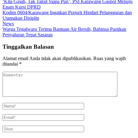
‘Kita Gajah, Tak Takut Siapa Pun’, PSI Karawang Gaspol Menuju
Enam Kursi DPRD
Kodim 0604/Karawang Ingatkan Prajurit Hindari Pelanggaran dan
Utamakan Disiplin
News
Warga Tegalwaru Terima Bantuan Air Bersih, Babinsa Pastikan
Penyaluran Tepat Sasaran
Tinggalkan Balasan
Alamat email Anda tidak akan dipublikasikan.
Ruas yang wajib
ditandai
*