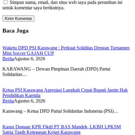
Simpan nama, email, dan situs web saya pada peramban ini
untuk komentar saya berikutnya.
Baca Juga
Waketu DPD PSI Karawang : Perkuat Soliditas Dengan Turnamen
Mini Soccer GAJAH CUP
Berita
Agustus 6, 2026
KARAWANG – Dewan Pimpinan Daerah (DPD) Partai
Solidaritas…
Ketua PSI Karawang Apresiasi Langkah Cepat Bupati Jamin Hak
Pendidikan Karmila
Berita
Agustus 6, 2026
Karawang – Ketua DPD Partai Solidaritas Indonesia (PSI)…
Kasus Dugaan KPR Fiktif PT BAS Mandek, LKBH LPKSM
Satria Tagih Ketegasan Kejari Karawang