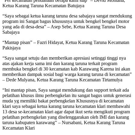
“Per kecamatan pendanaan berapa kami siap” – Devid Montana,
Ketua Karang Taruna Kecamatan Batujaya
“Saya sebagai ketua karang taruna desa sabajaya sangat mendukung
program ini Sangat bagus khususnya untuk bengkel bengkel motor
yang ada di desa-desa” – Asep Sebe, Ketua Karang Taruna Desa
Sabajaya
“Mantap pisan” – Fazri Hidayat, Ketua Karang Taruna Kecamatan
Pakisjaya
“Saya sangat setuju dan memberikan apresiasi setinggi tinggi nya
atas ajakan kerja sama imi dan karang taruna terkait program
membuka bengkel di 30 kecamatan kab Karawang Karena ini akan
memberikan dampak sosial bagi warga karang taruna di kecamatan”
– Dede Mulyana, Ketua Karang Taruna Kecamatan Tirtamulya
“Ini mantap pisan, Saya sangat mendukung dan support terkait ada
pelatihan khusus ilmu perbengkelan itu sangat bagus untuk generasi
muda yg memiliki bakat perbengkelan Khususnya di kecamatan
klari saya sebagai ketua karang taruna kecamatan klari membawahi
13 desa se-kecamatan klari agar dapat ikut serta mengikuti program
pelatihan perbengkelan yang diselenggarakan oleh IMI dan karang
taruna kabupaten karawang” – Nursabani, Ketua Karang Taruna
Kecamatan Klari