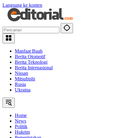
Langsung ke konten
Manfaat Buah
Berita Otomotif
Berita Teknologi
Berita Internasional
Nissan
Mitsubishi
Rusia
Ukraina
Home
News
Politik
Hukrim
Pemerintahan