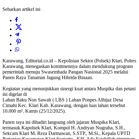
Sebarkan artikel ini
Karawang, Editorial.co.id – Kepolisian Sektor (Polsek) Klari, Polres
Karawang, menegaskan komitmennya dalam mendukung program
pemerintah menuju Swasembada Pangan Nasional 2025 melalui
Panen Raya Tanaman Jagung Hibrida Binaan.
‎Kegiatan yang menunjukkan sinergi kuat antara Muspika dan petani
ini digelar di
‎Lahan Baku Non Sawah ( LBS ) Lahan Ponpes Alhijaz Desa
Cimahi Kec. Klari Kab. Karawang, dengan luas lahan tersebut
10.000 m². Kamis (25/12/2025).
‎Panen raya ini dihadiri langsung oleh jajaran Muspika Klari,
termasuk Kapolsek Klari, Kompol H. Andryan Nugraha, S.H.,
Sekcam Klari M. Reza Darmawan, S.STP., M.Si., Kepala UPTD
Pertanian Kecamatan Klari Sugiarto., KH. Ade Fatahillah pimpinan