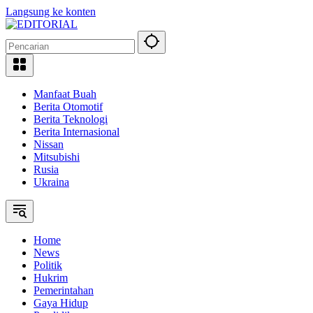
Langsung ke konten
Manfaat Buah
Berita Otomotif
Berita Teknologi
Berita Internasional
Nissan
Mitsubishi
Rusia
Ukraina
Home
News
Politik
Hukrim
Pemerintahan
Gaya Hidup