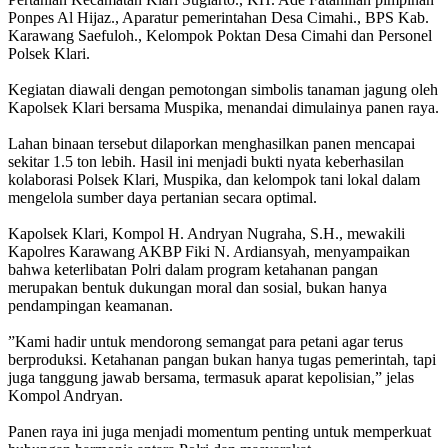
Ponpes Al Hijaz., Aparatur pemerintahan Desa Cimahi., BPS Kab.
Karawang Saefuloh., Kelompok Poktan Desa Cimahi dan Personel
Polsek Klari.
‎Kegiatan diawali dengan pemotongan simbolis tanaman jagung oleh
Kapolsek Klari bersama Muspika, menandai dimulainya panen raya.
‎Lahan binaan tersebut dilaporkan menghasilkan panen mencapai
sekitar 1.5 ton lebih. Hasil ini menjadi bukti nyata keberhasilan
kolaborasi Polsek Klari, Muspika, dan kelompok tani lokal dalam
mengelola sumber daya pertanian secara optimal.
‎Kapolsek Klari, Kompol H. Andryan Nugraha, S.H., mewakili
Kapolres Karawang AKBP Fiki N. Ardiansyah, menyampaikan
bahwa keterlibatan Polri dalam program ketahanan pangan
merupakan bentuk dukungan moral dan sosial, bukan hanya
pendampingan keamanan.
‎”Kami hadir untuk mendorong semangat para petani agar terus
berproduksi. Ketahanan pangan bukan hanya tugas pemerintah, tapi
juga tanggung jawab bersama, termasuk aparat kepolisian,” jelas
Kompol Andryan.
‎Panen raya ini juga menjadi momentum penting untuk memperkuat