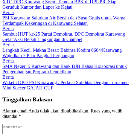
XTC DPC Karawang Soroti Temuan BPK di DPUPR, Siap
Geruduk Kantor dan Lapor ke Kejati
Berita
PSI Karawang Salurkan Air Bersih dan Susu Gratis untuk Warga
Terdampak Kekeringan di Karawang Selatan
Berita
Sambut HUT ke-25 Partai Demokrat, DPC Demokrat Karawang
Gelar Aksi Bersih Lingkungan di Ciampel
Berita
Langkah Kecil, Makna Besar: Babinsa Kodim 0604/Karawang
Wujudkan 7 Pilar Pangkal Perjuangan
Berita
SMA Negeri 5 Karawang dan Bank BJB Bahas Kolaborasi untuk
Pengembangan Program Pendidikan
Berita
Waketu DPD PSI Karawang : Perkuat Soliditas Dengan Turnamen
Mini Soccer GAJAH CUP
Tinggalkan Balasan
Alamat email Anda tidak akan dipublikasikan.
Ruas yang wajib
ditandai
*