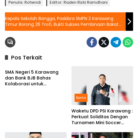
Penulis: Rohendi
Editor: Raden Rizki Ramdhani
Kepala Sekolah Bangga, Paskibra SMPN 2 Karawang
Timur Borong 26 Trofi, Bukti Sukses Pembinaan Bakat
Siswa
Pos Terkait
Berita
SMA Negeri 5 Karawang
dan Bank BJB Bahas
Kolaborasi untuk
Pengembangan Program
Pendidikan
Berita
Waketu DPD PSI Karawang :
Perkuat Soliditas Dengan
Turnamen Mini Soccer
GAJAH CUP