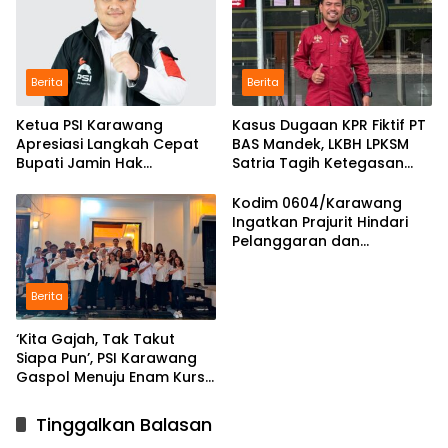
Berita
Berita
Ketua PSI Karawang
Kasus Dugaan KPR Fiktif PT
Apresiasi Langkah Cepat
BAS Mandek, LKBH LPKSM
Bupati Jamin Hak
Satria Tagih Ketegasan
Pendidikan Karmila
Kejari Karawang
Kodim 0604/Karawang
Ingatkan Prajurit Hindari
Pelanggaran dan
Utamakan Disiplin
Berita
‘Kita Gajah, Tak Takut
Siapa Pun’, PSI Karawang
Gaspol Menuju Enam Kursi
DPRD
Tinggalkan Balasan