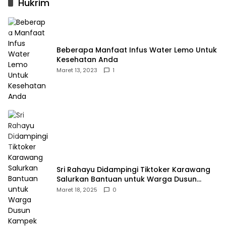
Hukrim
Beberapa Manfaat Infus Water Lemo Untuk
Kesehatan Anda
Maret 13, 2023
1
Sri Rahayu Didampingi Tiktoker Karawang
Salurkan Bantuan untuk Warga Dusun
Kampek Desa Karangligar
Maret 18, 2025
0