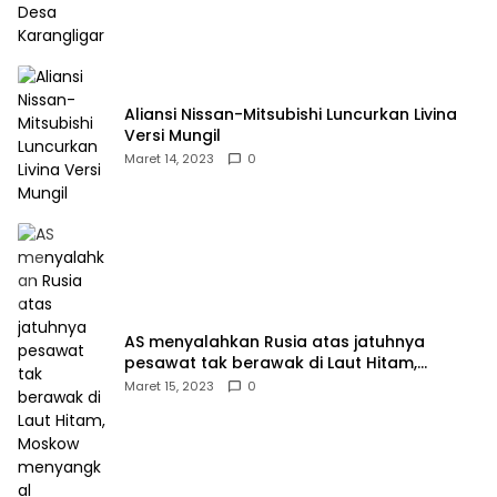
Aliansi Nissan-Mitsubishi Luncurkan Livina
Versi Mungil
Maret 14, 2023
0
AS menyalahkan Rusia atas jatuhnya
pesawat tak berawak di Laut Hitam,
Moskow menyangkal
Maret 15, 2023
0