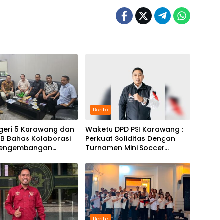
Berita
geri 5 Karawang dan
Waketu DPD PSI Karawang :
JB Bahas Kolaborasi
Perkuat Soliditas Dengan
Pengembangan
Turnamen Mini Soccer
m Pendidikan
GAJAH CUP
Berita