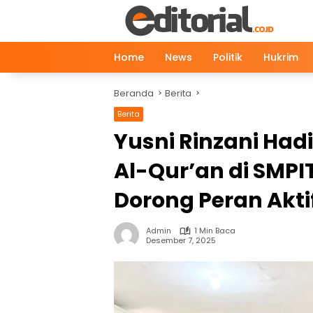
Langsung
ke
konten
Home
News
Politik
Hukrim
Beranda
Berita
Berita
Yusni Rinzani Ha
Al-Qur’an di SMPIT
Dorong Peran Akti
Admin
1 Min Baca
Desember 7, 2025