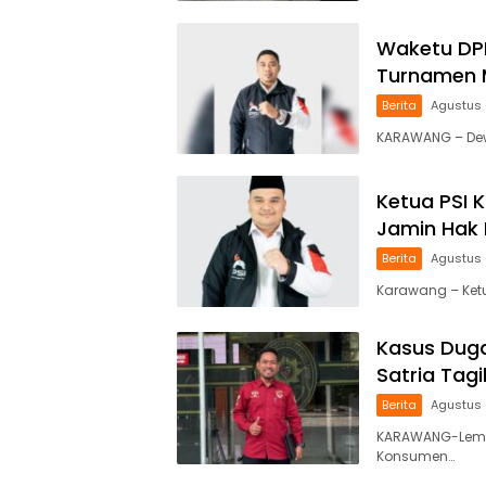
Waketu DPD
Turnamen 
Berita
Agustus 
KARAWANG – Dewa
Ketua PSI 
Jamin Hak 
Berita
Agustus 
Karawang – Ketua
Kasus Duga
Satria Tag
Berita
Agustus 
KARAWANG-Lemb
Konsumen…