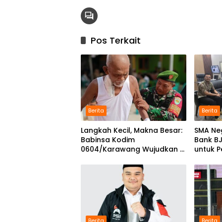
Pos Terkait
Berita
Berita
Langkah Kecil, Makna Besar:
SMA Ne
Babinsa Kodim
Bank B
0604/Karawang Wujudkan 7
untuk 
Pilar Pangkal Perjuangan
Progra
Berita
Berita