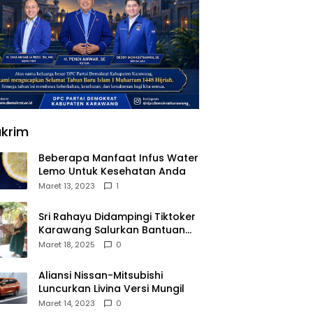
krim
Beberapa Manfaat Infus Water
Lemo Untuk Kesehatan Anda
Maret 13, 2023
1
Sri Rahayu Didampingi Tiktoker
Karawang Salurkan Bantuan
untuk Warga Dusun Kampek
Maret 18, 2025
0
Desa Karangligar
Aliansi Nissan-Mitsubishi
Luncurkan Livina Versi Mungil
Maret 14, 2023
0