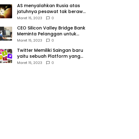
AS menyalahkan Rusia atas
jatuhnya pesawat tak berawak
di Laut Hitam, Moskow
Maret 15, 2023
0
menyangkal
CEO Silicon Valley Bridge Bank
Meminta Pelanggan untuk
menyetor ulang dana Mereka
Maret 15, 2023
0
Twitter Memiliki Saingan baru
yaitu sebuah Platform yang
dibuat oleh Meta
Maret 15, 2023
0