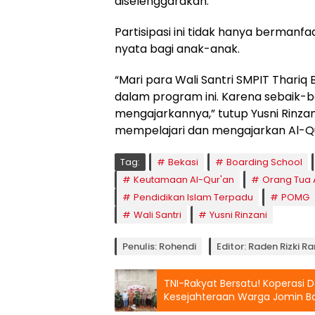
diselenggarakan.
Partisipasi ini tidak hanya bermanfa
nyata bagi anak-anak.
“Mari para Wali Santri SMPIT Thariq B
dalam program ini. Karena sebaik-ba
mengajarkannya,” tutup Yusni Rinza
mempelajari dan mengajarkan Al-Qu
Tag:
Bekasi
Boarding School
Keutamaan Al-Qur'an
Orang Tua A
Pendidikan Islam Terpadu
POMG
Wali Santri
Yusni Rinzani
Penulis: Rohendi
Editor: Raden Rizki 
TNI-Rakyat Bersatu! Koperasi
Kesejahteraan Warga Jomin B