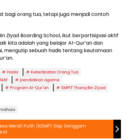
at bagi orang tua, tetapi juga menjadi contoh
in Ziyad Boarding School, ikut berpartisipasi aktif
ik kita adalah yang belajar Al-Qur’an dan
ni, mengutip sebuah hadis tentang keutamaan
r’an.
Hadis
Keterlibatan Orang Tua
ktif
pendidikan agama
Program Al-Qur'an
SMPIT Thariq Bin Ziyad
Ramdhani
 Desa Merah Putih (KDMP) Siap Genggam
arat