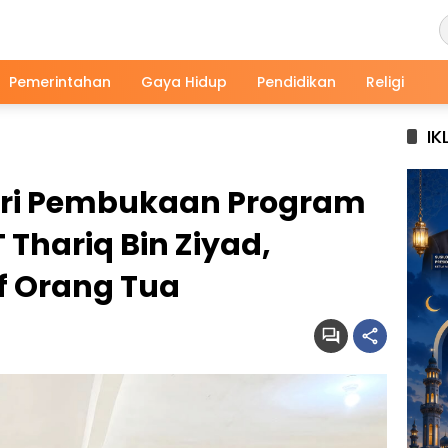
Pemerintahan
Gaya Hidup
Pendidikan
Religi
IK
diri Pembukaan Program
 Thariq Bin Ziyad,
f Orang Tua