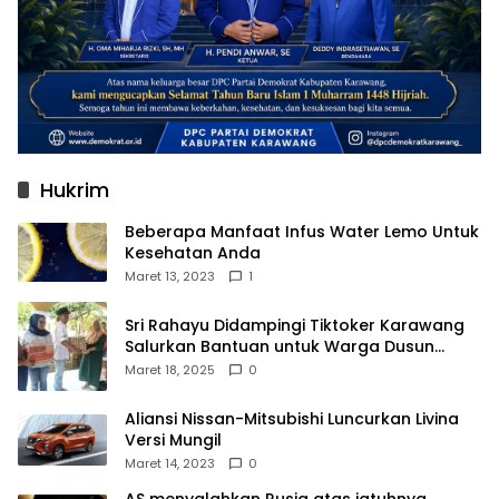
Hukrim
Beberapa Manfaat Infus Water Lemo Untuk
Kesehatan Anda
Maret 13, 2023
1
Sri Rahayu Didampingi Tiktoker Karawang
Salurkan Bantuan untuk Warga Dusun
Kampek Desa Karangligar
Maret 18, 2025
0
Aliansi Nissan-Mitsubishi Luncurkan Livina
Versi Mungil
Maret 14, 2023
0
AS menyalahkan Rusia atas jatuhnya