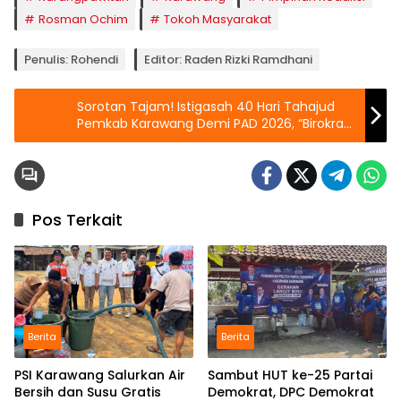
Rosman Ochim
Tokoh Masyarakat
Penulis: Rohendi
Editor: Raden Rizki Ramdhani
Sorotan Tajam! Istigasah 40 Hari Tahajud
Pemkab Karawang Demi PAD 2026, “Birokrasi
Kehilangan Ide?”
Pos Terkait
Berita
Berita
PSI Karawang Salurkan Air
Sambut HUT ke-25 Partai
Bersih dan Susu Gratis
Demokrat, DPC Demokrat