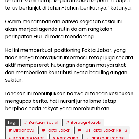
berarti. Kami harap kegiatan sosial seperti ini dapat
terus berlanjut di tahun-tahun berikutnya,” katanya.
Ochim menambahkan bahwa kegiatan sosial ini
akan menjadi agenda rutin dalam rangkaian
peringatan HUT di masa mendatang.
Hal ini memperkuat positioning Fakta Jabar, yang
tidak hanya menyajikan informasi, tetapi juga secara
aktif mempererat hubungan dengan masyarakat
dan memberikan kontribusi nyata bagi lingkungan
sekitar.
Langkah ini menunjukkan bahwa di tengah kesibukan
mengupas berita, hati nurani jurnalisme tetap
berpihak pada rakyat yang membutuhkan.
Tag:
Bantuan Sosial
Berbagi Rezeki
Dirgahayu
Fakta Jabar
HUT Fakta Jabar ke-13
Karangpawitan
Karawang
Pimpinan Redaksi