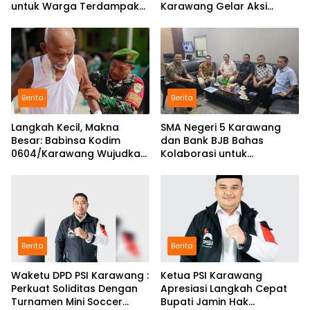
untuk Warga Terdampak
Karawang Gelar Aksi
Kekeringan di Karawang
Bersih Lingkungan di
Selatan
Ciampel
Berita
Berita
Langkah Kecil, Makna
SMA Negeri 5 Karawang
Besar: Babinsa Kodim
dan Bank BJB Bahas
0604/Karawang Wujudkan
Kolaborasi untuk
7 Pilar Pangkal Perjuangan
Pengembangan Program
Pendidikan
Berita
Berita
Waketu DPD PSI Karawang :
Ketua PSI Karawang
Perkuat Soliditas Dengan
Apresiasi Langkah Cepat
Turnamen Mini Soccer
Bupati Jamin Hak