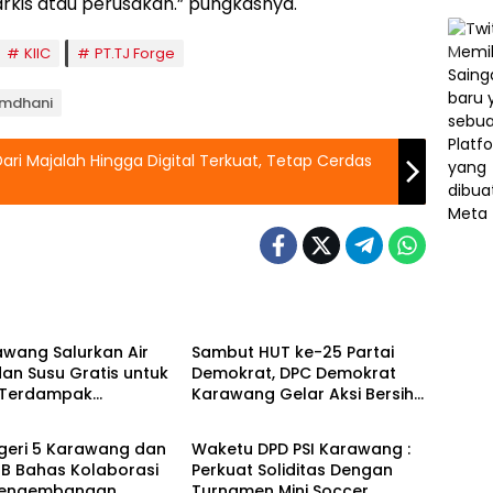
arkis atau perusakan.” pungkasnya.
KIIC
PT.TJ Forge
Ramdhani
Dari Majalah Hingga Digital Terkuat, Tetap Cerdas
Berita
awang Salurkan Air
Sambut HUT ke-25 Partai
dan Susu Gratis untuk
Demokrat, DPC Demokrat
 Terdampak
Karawang Gelar Aksi Bersih
Berita
ngan di Karawang
Lingkungan di Ciampel
n
geri 5 Karawang dan
Waketu DPD PSI Karawang :
JB Bahas Kolaborasi
Perkuat Soliditas Dengan
Pengembangan
Turnamen Mini Soccer