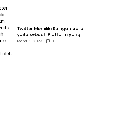
Twitter Memiliki Saingan baru
yaitu sebuah Platform yang
dibuat oleh Meta
Maret 15, 2023
0