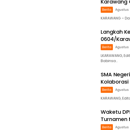
Karawang G
Berita
Agustus 
KARAWANG – Da
Langkah Ke
0604/Karaw
Berita
Agustus 
LKARAWANG, Edit
Babinsa…
SMA Negeri
Kolaboras
Berita
Agustus 
KARAWANG, Edito
Waketu DPD
Turnamen 
Berita
Agustus 