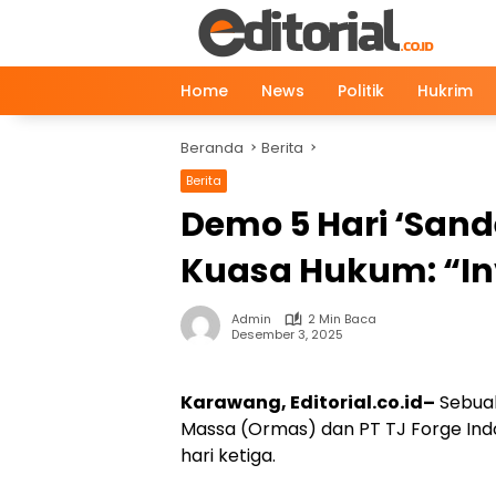
Langsung
ke
konten
Home
News
Politik
Hukrim
Beranda
Berita
Berita
Demo 5 Hari ‘Sande
Kuasa Hukum: “Inv
Admin
2 Min Baca
Desember 3, 2025
Karawang, Editorial.co.id–
Sebuah
Massa (Ormas) dan PT TJ Forge Indo
hari ketiga.