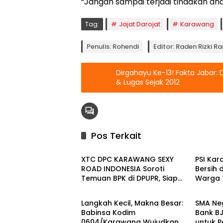
“Jangan sampai terjadi tindakan an
Tag:
Jajat Darojat
Karawang
Penulis: Rohendi
Editor: Raden Rizki 
Dirgahayu Ke-13! Fakta Jabar: 
& Lugas Sejak 2012
Pos Terkait
Berita
Berita
XTC DPC KARAWANG SEXY
PSI Kar
ROAD INDONESIA Soroti
Bersih 
Temuan BPK di DPUPR, Siap
Warga
Berita
Berita
Geruduk Kantor dan Lapor
Kekeri
ke Kejati
Selata
Langkah Kecil, Makna Besar:
SMA Ne
Babinsa Kodim
Bank B
0604/Karawang Wujudkan 7
untuk 