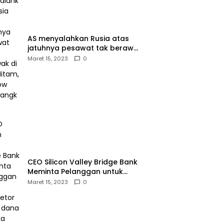
AS menyalahkan Rusia atas
jatuhnya pesawat tak berawak
di Laut Hitam, Moskow
Maret 15, 2023
0
menyangkal
CEO Silicon Valley Bridge Bank
Meminta Pelanggan untuk
menyetor ulang dana Mereka
Maret 15, 2023
0