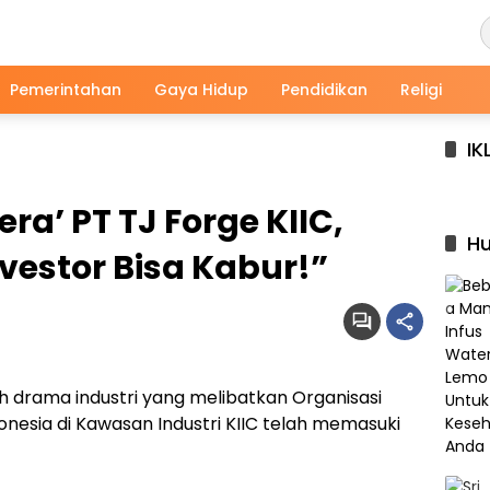
Pemerintahan
Gaya Hidup
Pendidikan
Religi
IK
ra’ PT TJ Forge KIIC,
Hu
estor Bisa Kabur!”
 drama industri yang melibatkan Organisasi
nesia di Kawasan Industri KIIC telah memasuki