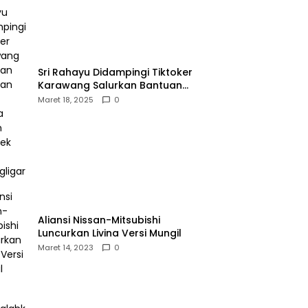
Sri Rahayu Didampingi Tiktoker
Karawang Salurkan Bantuan
untuk Warga Dusun Kampek
Maret 18, 2025
0
Desa Karangligar
Aliansi Nissan-Mitsubishi
Luncurkan Livina Versi Mungil
Maret 14, 2023
0