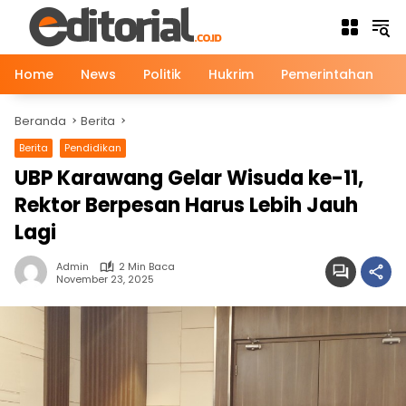
Langsung
ke
konten
Home
News
Politik
Hukrim
Pemerintahan
Beranda
Berita
Berita
Pendidikan
UBP Karawang Gelar Wisuda ke-11,
Rektor Berpesan Harus Lebih Jauh
Lagi
Admin
2 Min Baca
November 23, 2025