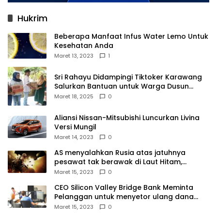
Hukrim
Beberapa Manfaat Infus Water Lemo Untuk
Kesehatan Anda
Maret 13, 2023
1
Sri Rahayu Didampingi Tiktoker Karawang
Salurkan Bantuan untuk Warga Dusun
Kampek Desa Karangligar
Maret 18, 2025
0
Aliansi Nissan-Mitsubishi Luncurkan Livina
Versi Mungil
Maret 14, 2023
0
AS menyalahkan Rusia atas jatuhnya
pesawat tak berawak di Laut Hitam,
Moskow menyangkal
Maret 15, 2023
0
CEO Silicon Valley Bridge Bank Meminta
Pelanggan untuk menyetor ulang dana
Mereka
Maret 15, 2023
0