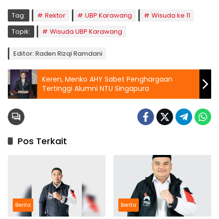
Tag:
Rektor
UBP Karawang
Wisuda ke 11
Topik:
Wisuda UBP Karawang
Editor: Raden Rizqi Ramdani
Keren, Menko AHY Sabet Penghargaan
Tertinggi Alumni NTU Singapura
Pos Terkait
Berita
Berita