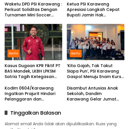
Waketu DPD PSI Karawang :
Ketua PSI Karawang
Perkuat Soliditas Dengan
Apresiasi Langkah Cepat
Turnamen Mini Soccer
Bupati Jamin Hak
GAJAH CUP
Pendidikan Karmila
Berita
Berita
Kasus Dugaan KPR Fiktif PT
‘Kita Gajah, Tak Takut
BAS Mandek, LKBH LPKSM
Siapa Pun’, PSI Karawang
Satria Tagih Ketegasan
Gaspol Menuju Enam Kursi
Kejari Karawang
DPRD
Kodim 0604/Karawang
Disambut Antusias Anak
Ingatkan Prajurit Hindari
Sekolah, Dandim
Pelanggaran dan
Karawang Gelar Jumat
Utamakan Disiplin
Berkah di Pedes
Tinggalkan Balasan
Alamat email Anda tidak akan dipublikasikan.
Ruas yang