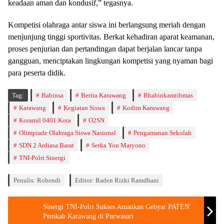
keadaan aman dan kondusif,” tegasnya.
Kompetisi olahraga antar siswa ini berlangsung meriah dengan
menjunjung tinggi sportivitas. Berkat kehadiran aparat keamanan,
proses penjurian dan pertandingan dapat berjalan lancar tanpa
gangguan, menciptakan lingkungan kompetisi yang nyaman bagi
para peserta didik.
Tag:
Babinsa
Berita Karawang
Bhabinkamtibmas
Karawang
Kegiatan Siswa
Kodim Karawang
Koramil 0401 Kota
O2SN
Olimpiade Olahraga Siswa Nasional
Pengamanan Sekolah
SDN 2 Ardiasa Barat
Serka Yon Maryono
TNI-Polri Sinergi
Penulis: Rohendi
Editor: Raden Rizki Ramdhani
Sinergi TNI-Polri Sukses Amankan Gebyar PATEN
Pemkab Karawang di Purwasari