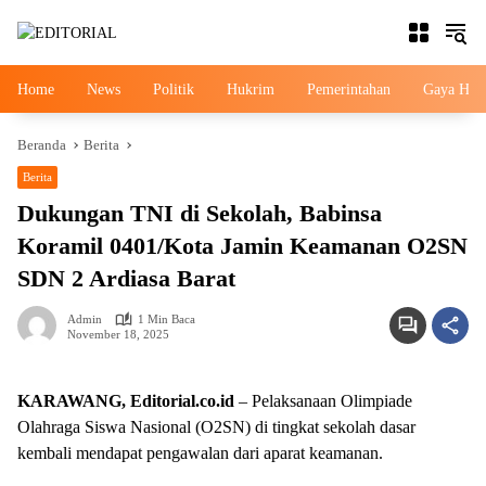
Langsung
ke
konten
Home
News
Politik
Hukrim
Pemerintahan
Gaya Hid
Beranda
Berita
Berita
Dukungan TNI di Sekolah, Babinsa
Koramil 0401/Kota Jamin Keamanan O2SN
SDN 2 Ardiasa Barat
Admin
1 Min Baca
November 18, 2025
KARAWANG, Editorial.co.id
– Pelaksanaan Olimpiade
Olahraga Siswa Nasional (O2SN) di tingkat sekolah dasar
kembali mendapat pengawalan dari aparat keamanan.