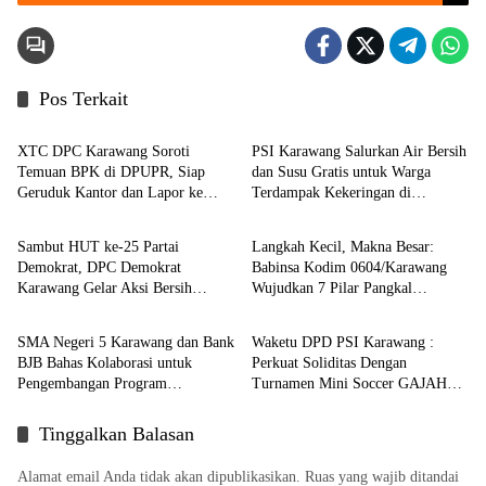
Pos Terkait
Berita
Berita
XTC DPC Karawang Soroti
PSI Karawang Salurkan Air Bersih
Temuan BPK di DPUPR, Siap
dan Susu Gratis untuk Warga
Geruduk Kantor dan Lapor ke
Terdampak Kekeringan di
Berita
Berita
Kejati
Karawang Selatan
Sambut HUT ke-25 Partai
Langkah Kecil, Makna Besar:
Demokrat, DPC Demokrat
Babinsa Kodim 0604/Karawang
Karawang Gelar Aksi Bersih
Wujudkan 7 Pilar Pangkal
Berita
Berita
Lingkungan di Ciampel
Perjuangan
SMA Negeri 5 Karawang dan Bank
Waketu DPD PSI Karawang :
BJB Bahas Kolaborasi untuk
Perkuat Soliditas Dengan
Pengembangan Program
Turnamen Mini Soccer GAJAH
Pendidikan
CUP
Tinggalkan Balasan
Alamat email Anda tidak akan dipublikasikan.
Ruas yang wajib ditandai