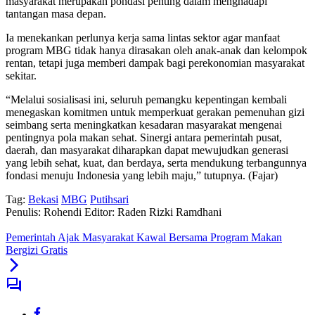
masyarakat merupakan pondasi penting dalam menghadapi
tantangan masa depan.
Ia menekankan perlunya kerja sama lintas sektor agar manfaat
program MBG tidak hanya dirasakan oleh anak-anak dan kelompok
rentan, tetapi juga memberi dampak bagi perekonomian masyarakat
sekitar.
“Melalui sosialisasi ini, seluruh pemangku kepentingan kembali
menegaskan komitmen untuk memperkuat gerakan pemenuhan gizi
seimbang serta meningkatkan kesadaran masyarakat mengenai
pentingnya pola makan sehat. Sinergi antara pemerintah pusat,
daerah, dan masyarakat diharapkan dapat mewujudkan generasi
yang lebih sehat, kuat, dan berdaya, serta mendukung terbangunnya
fondasi menuju Indonesia yang lebih maju,” tutupnya. (Fajar)
Tag:
Bekasi
MBG
Putihsari
Penulis: Rohendi
Editor: Raden Rizki Ramdhani
Pemerintah Ajak Masyarakat Kawal Bersama Program Makan
Bergizi Gratis