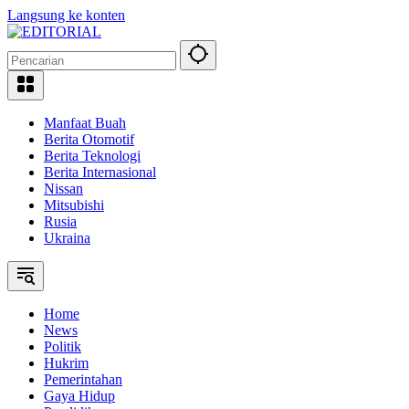
Langsung ke konten
Manfaat Buah
Berita Otomotif
Berita Teknologi
Berita Internasional
Nissan
Mitsubishi
Rusia
Ukraina
Home
News
Politik
Hukrim
Pemerintahan
Gaya Hidup