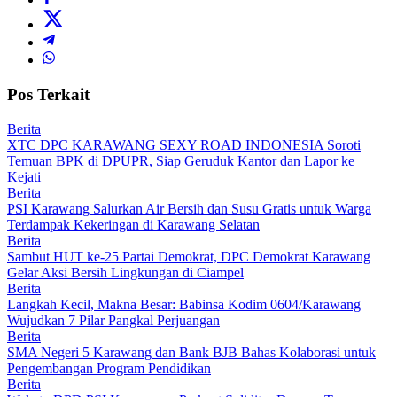
Pos Terkait
Berita
XTC DPC KARAWANG SEXY ROAD INDONESIA Soroti
Temuan BPK di DPUPR, Siap Geruduk Kantor dan Lapor ke
Kejati
Berita
PSI Karawang Salurkan Air Bersih dan Susu Gratis untuk Warga
Terdampak Kekeringan di Karawang Selatan
Berita
Sambut HUT ke-25 Partai Demokrat, DPC Demokrat Karawang
Gelar Aksi Bersih Lingkungan di Ciampel
Berita
Langkah Kecil, Makna Besar: Babinsa Kodim 0604/Karawang
Wujudkan 7 Pilar Pangkal Perjuangan
Berita
SMA Negeri 5 Karawang dan Bank BJB Bahas Kolaborasi untuk
Pengembangan Program Pendidikan
Berita