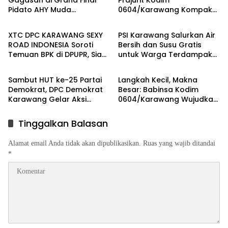
Gagasan di Grand Final
Prajurit Kodim
Pidato AHY Muda
0604/Karawang Kompak
Berita
Berita
Karawang, Juara Melaju ke
Bersama Keluarga
Tingkat Nasional
XTC DPC KARAWANG SEXY
PSI Karawang Salurkan Air
ROAD INDONESIA Soroti
Bersih dan Susu Gratis
Temuan BPK di DPUPR, Siap
untuk Warga Terdampak
Berita
Berita
Geruduk Kantor dan Lapor
Kekeringan di Karawang
ke Kejati
Selatan
Sambut HUT ke-25 Partai
Langkah Kecil, Makna
Demokrat, DPC Demokrat
Besar: Babinsa Kodim
Karawang Gelar Aksi
0604/Karawang Wujudkan
Bersih Lingkungan di
7 Pilar Pangkal Perjuangan
Ciampel
Tinggalkan Balasan
Alamat email Anda tidak akan dipublikasikan.
Ruas yang wajib ditandai
*