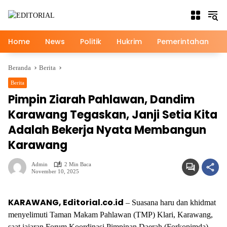
Langsung
ke
konten
Home
News
Politik
Hukrim
Pemerintahan
Beranda
Berita
Berita
Pimpin Ziarah Pahlawan, Dandim
Karawang Tegaskan, Janji Setia Kita
Adalah Bekerja Nyata Membangun
Karawang
Admin
2 Min Baca
November 10, 2025
KARAWANG, Editorial.co.id
– Suasana haru dan khidmat
menyelimuti Taman Makam Pahlawan (TMP) Klari, Karawang,
saat jajaran Forum Koordinasi Pimpinan Daerah (Forkopimda)