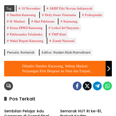
Tag:
10 November
AKBP Fiki Novian Ardiansyah
Dandim Karawang
Dedy Irwan Virantama
Forkopimda
H. Maslani
Hari Pahlawan
Karawang
Ketua DPRD Karawang
Letkol Inf Naryanto
Pahlawanku Teladanku
TMP Klari
Wakil Bupati Karawang
Ziarah Nasional
Penulis: Rohendi
Editor: Raden Rizki Ramdhani
Dihadiri Dandim Karawang, Wabup Maslani:
Perjuangan Kini Bergeser ke Ilmu dan Empati,
Tinggalkan Bambu Runcing
Pos Terkait
Berita
Berita
Sembilan Pelajar Adu
Semarak HUT RI ke-81,